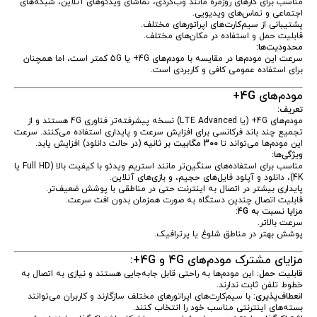
مناسب برای کارهای روزمره مانند وب‌گردی، تماشای ویدئوهای آنلاین، شبکه‌های
اجتماعی و تماس‌های ویدیویی.
پشتیبانی از سیم‌کارت‌های اپراتورهای مختلف.
قابلیت حمل و استفاده در مکان‌های مختلف.
محدودیت‌ها:
سرعت این مودم‌ها در مقایسه با مودم‌های 4G+ یا 5G کمتر است، اما همچنان
برای استفاده عمومی کافی و کاربردی است.
مودم‌های 4G+
تعریف:
مودم‌های 4G+ (یا LTE Advanced) نسخه پیشرفته‌تر فناوری 4G هستند و از
تجمیع چند باند فرکانسی برای افزایش سرعت و پایداری استفاده می‌کنند. سرعت
این مودم‌ها می‌تواند تا
300 مگابیت بر ثانیه
(در حالت دانلود) افزایش یابد.
ویژگی‌ها:
مناسب برای استفاده‌های سنگین‌تر مانند استریم ویدئو با کیفیت بالا (Full HD یا
4K)، دانلود و آپلود فایل‌های حجیم، و بازی‌های آنلاین.
پایداری بیشتر در اتصال به اینترنت حتی در مناطقی با پوشش ضعیف‌تر.
قابلیت اتصال چندین دستگاه به صورت همزمان بدون افت سرعت.
مزایا نسبت به 4G:
سرعت بالاتر.
پوشش بهتر در مناطق شلوغ یا پرترافیک.
مزایای مشترک مودم‌های 4G و 4G+:
قابلیت حمل:
این مودم‌ها به راحتی قابل جابه‌جایی هستند و نیازی به اتصال به
خطوط تلفن ثابت ندارند.
انعطاف‌پذیری:
با سیم‌کارت‌های اپراتورهای مختلف سازگارند و کاربران می‌توانند
بسته‌های اینترنتی مناسب خود را انتخاب کنند.