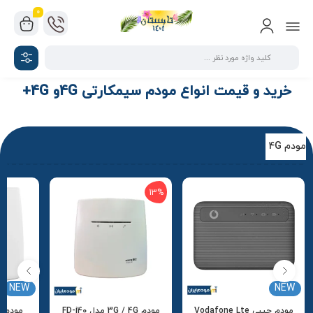
0
خرید و قیمت انواع مودم سیمکارتی 4Gو 4G+
مودم 4G
13%
NEW
NEW
مودم جیبی Vodafone Lte
مودم 3G / 4G مدل FD-i40