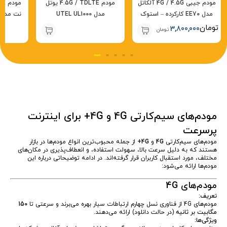
مودم جیبی 4G / 4.5G آلکاتل
مودم 4.5G / TDLTE یوتل
مدل EE70 کارکرده – استوک
مدل UTEL UL1000
تومان
3,800,000
تومان
مودم‌های سیم‌کارتی 4G و 4G+ برای اینترنت
پرسرعت
مودم‌های سیم‌کارتی
4G
و
4G+
از جمله محبوب‌ترین انواع مودم‌ها در بازار
هستند که به دلیل سرعت بالا، سهولت استفاده، و انعطاف‌پذیری در مکان‌های
مختلف، مورد استقبال کاربران قرار گرفته‌اند. در ادامه توضیحاتی درباره این
مودم‌ها ارائه می‌شود:
مودم‌های 4G
تعریف:
مودم‌های 4G از فناوری نسل چهارم ارتباطات سیار بهره می‌برند و سرعتی تا
150
مگابیت بر ثانیه
(در حالت دانلود) ارائه می‌دهند.
ویژگی‌ها: