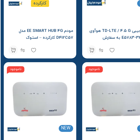
کارکرده
مودم جیبی TD-LTE / 4.5 G هوآوی
مودم EE SMART HUB 4G مدل
مدل E5783-330 به سفارش
D412C57 کارکرده – استوک
Soyeal
ناموجود
ناموجود
NEW