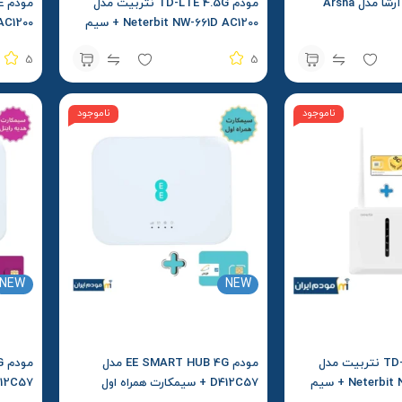
مودم 4G+ / 4G آرشا مدل Arsha
مودم TD-LTE 4.5G نتربیت مدل
Neterbit NW-661D AC1200 + سیم
کارت اعتباری آپتل
سیمکارت
5
5
ناموجود
ناموجود
NEW
NEW
مودم TD-LTE 4.5G نتربیت مدل
مودم EE SMART HUB 4G مدل
Neterbit NW-661D AC1200 + سیم
D412C57 + سیمکارت همراه اول
D412C57 + سیمکار