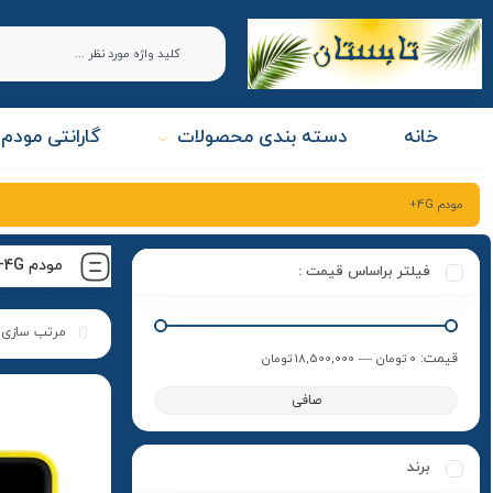
خانه
دسته بندی محصولات
گارانتی مودم 
مودم 4G+
مودم 4G+
فیلتر براساس قیمت :
قيمت:
0 تومان
—
18,500,000 تومان
صافی
برند