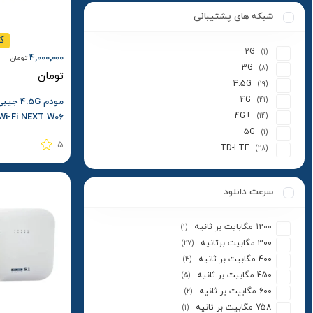
ورایزون | Verizon
(1)
شبکه های پشتیبانی
یوتل
(1)
ک
یوتل | Utel
(1)
2G
(1)
4,000,000
تومان
3G
(8)
تومان
4.5G
(19)
4G
(41)
مودم .5G
4G+
i-Fi NEXT W06
(14)
کارکرده – استوک
5G
(1)
5
TD-LTE
(28)
سرعت دانلود
1200 مگابایت بر ثانیه
(1)
300 مگابیت برثانیه
(27)
400 مگابیت بر ثانیه
(4)
450 مگابیت بر ثانیه
(5)
600 مگابیت بر ثانیه
(2)
758 مگابیت بر ثانیه
(1)