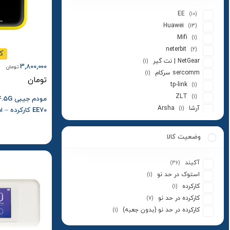
EE
(10)
Huawei
(13)
Mifi
(1)
neterbit
(2)
ک
NetGear | نت گیر
(1)
3,800,000
تومان
sercomm سرکام
(1)
تومان
tp-link
(1)
ZLT
(1)
آرشا Arsha
(1)
EE70 کارکرده – استوک
آلکاتل
(2)
ایرانسل
(5)
وضعیت کالا
بی تی
(1)
پیشگامان Pishgaman
(2)
آکبند
(36)
تندا
(1)
استوک در حد نو
(1)
تی پی-لینک
(1)
کارکرده
(1)
ماهان نت
(1)
کارکرده در حد نو
(7)
نتربیت
(2)
کارکرده در حد نو (بدون جعبه)
(1)
نزتک | NAZTECH
(1)
هوآوی
(1)