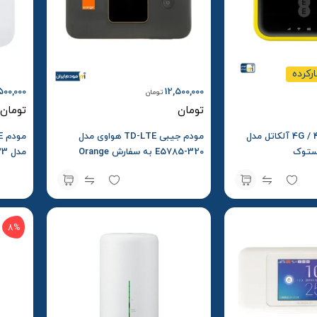
ارکرده
,500,000
12,500,000
تومان
تومان
تومان
مودم جیبی 4G / 4.5G آلکاتل مدل
مودم جیبی TD-LTE هواوی مدل
E5785-320 به سفارش Orange
مدل B612-533
Airbox S2
8%