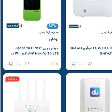
NEW
5,600,000
10
تومان
تومان
تومان
مودم 4G.5/TD-LTE هوآوی HUAWEI
مودم جیبی Speed Wi-Fi Next
Wimax2 W04 Hdw35 TD LTE به
سفارش au
5
ناموجود