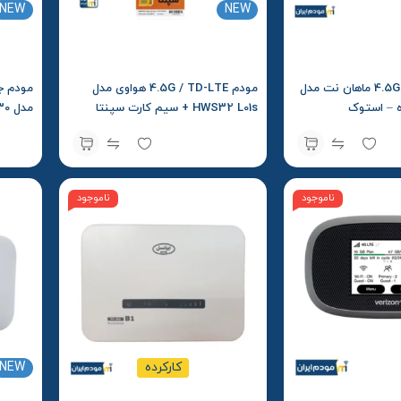
NEW
NEW
مودم 4.5G / TD-LTE ماهان نت مدل
مودم 4.5G / TD-LTE هواوی مدل
HWS32 L01s + سیم کارت سپنتا
سویالینک ink
ناموجود
ناموجود
کارکرده
NEW