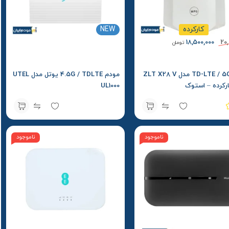
کارکرده
NEW
18,500,000
20,
تومان
مودم TD-LTE / 5G مدل ZLT X28 V
مودم 4.5G / TDLTE یوتل مدل UTEL
UL1000
ناموجود
ناموجود