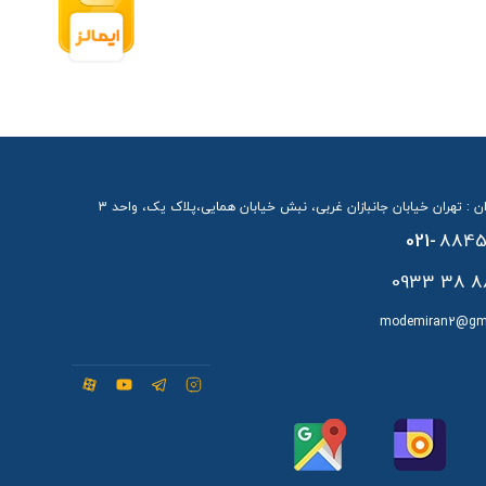
ن : تهران خیابان جانبازان غربی، نبش خیابان همایی،پلاک یک، واحد 3
021-
8845
88 38 
modemiran2@gm