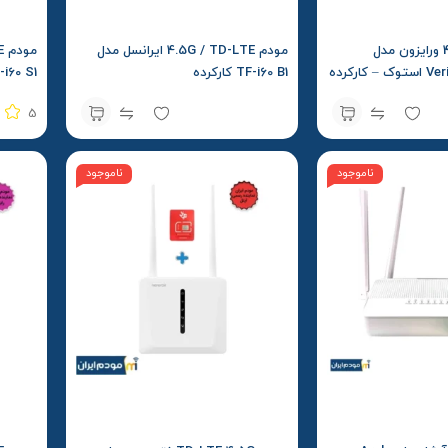
مودم جیبی 4.5G ورایزون مدل
مودم 4.5G / TD-LTE ایرانسل مدل
ارکرده
TF-i60 B1 کارکرده
TF-i60 S1 سیمکارت + بس
5
ناموجود
ناموجود