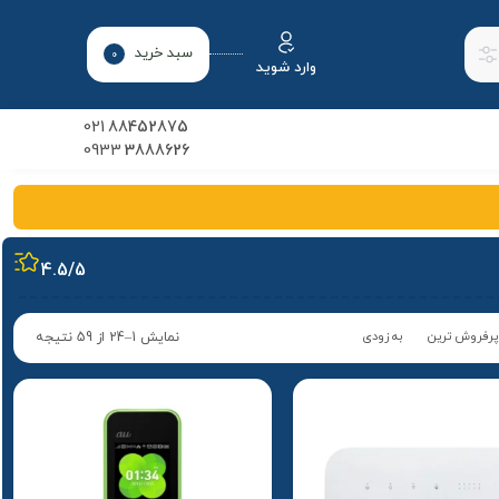
سبد خرید
0
وارد شوید
021
88452875
0933
3888626
4.5
/5
پرفروش ترین
به زودی
نمایش 1–24 از 59 نتیجه