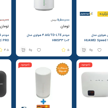
ارکرده
000,000
11,500,000
تومان
تومان
تومان
4 جیبی هواوی مدل
مودم 4.5G/TD-LTE هواوی مدل
HUAWEI Speed W
HWS33 L02
PRO کارکرده – استوک
4.5
5
ناموجود
ناموجود