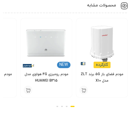
منافذ ورودی هوا است.
محصولات مشابه
کارکرده
NEW
مودم فضای باز 5G برند ZLT
مودم رومیزی 4G هواوی مدل
مدل X10
HUAWEI B315
یوت
000
7,500,000
14,000,000
تومان
تومان
مشخصات فنی و کلیدی