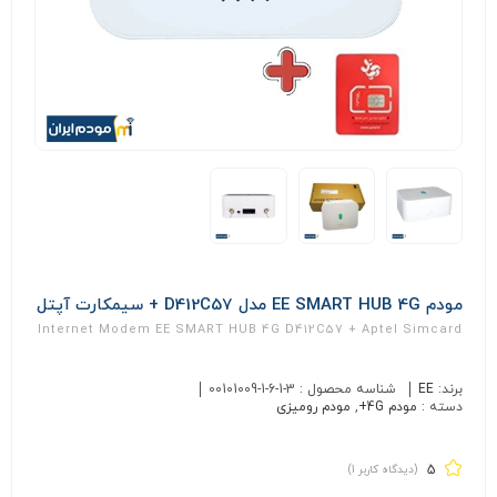
مودم EE SMART HUB 4G مدل D412C57 + سیمکارت آپتل
Internet Modem EE SMART HUB 4G D412C57 + Aptel Simcard
برند:
EE
شناسه محصول :
00101009-1-6-1-3
دسته :
مودم 4G+
,
مودم رومیزی
5
(دیدگاه کاربر
1
)