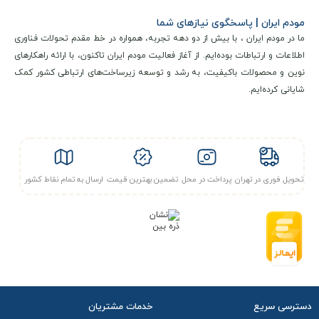
مودم EE SMART HUB 4G مدل D412C57 + سیمکارت آپتل یک
مودم ایران | پاسخگوی نیازهای شما
روتر همراه پیشرفته از نسل چهارم شبکه (4.5G) است که توسط
ما در مودم ایران ، با بیش از دو دهه تجربه، همواره در خط مقدم تحولات فناوری
اطلاعات و ارتباطات بوده‌ایم. از آغاز فعالیت مودم ایران تاکنون، با ارائه راهکارهای
اپراتور EE طراحی شده است. این دستگاه به عنوان یک راهکار جامع
نوین و محصولات باکیفیت، به رشد و توسعه زیرساخت‌های ارتباطی کشور کمک
برای تأمین
اینترنت
پرسرعت در مکان‌های فاقد خطوط ثابت یا برای
شایانی کرده‌ایم.
مصارف سیار عمل می‌کند. طراحی ساده و کاربرپسند آن امکان
راه‌اندازی سریع را بدون نیاز به تنظیمات پیچیده فراهم می‌سازد.
تحویل فوری در تهران
پرداخت در محل
تضمین بهترین قیمت
ارسال به تمام نقاط کشور
قابلیت‌های اتصال
این مودم در
رده سرعت Cat7
قرار دارد و از نظر تئوری قادر به ارائه
سرعت دانلود تا 300 مگابیت بر ثانیه
و
آپلود تا 100 مگابیت بر
ثانیه
است. پشتیبانی از استاندارد وای‌فای
دو بانده (2.4 و 5
گیگاهرتز)
با
قابلیت اتصال همزمان تا 64 دستگاه
، امکان
دسترسی سریع
خدمات مشتریان
پوشش‌دهی مطلوب برای محیط‌های مسکونی و اداری کوچک را