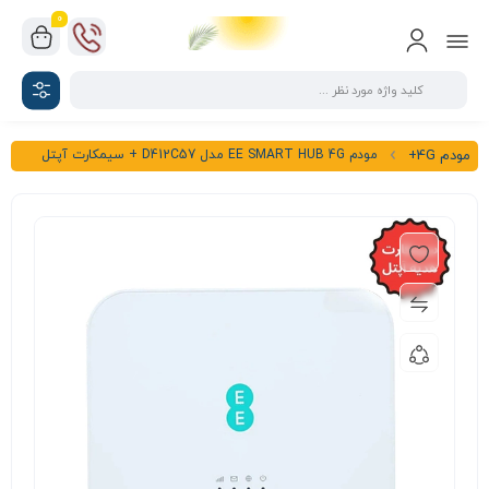
0
مودم EE SMART HUB 4G مدل D412C57 + سیمکارت آپتل
مودم 4G+