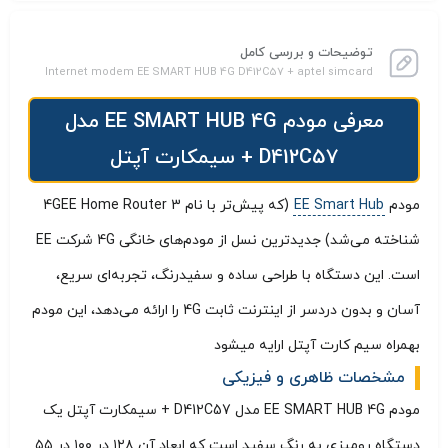
توضیحات و بررسی کامل
Internet modem EE SMART HUB 4G D412C57 + aptel simcard
معرفی مودم EE SMART HUB 4G مدل
D412C57 + سیمکارت آپتل
مودم
EE Smart Hub
(که پیش‌تر با نام 4GEE Home Router 3
شناخته می‌شد) جدیدترین نسل از مودم‌های خانگی 4G شرکت EE
است. این دستگاه با طراحی ساده و سفیدرنگ، تجربه‌ای سریع،
آسان و بدون دردسر از اینترنت ثابت 4G را ارائه می‌دهد، این مودم
بهمراه سیم کارت آپتل ارایه میشود
مشخصات ظاهری و فیزیکی
مودم EE SMART HUB 4G مدل D412C57 + سیمکارت آپتل یک
دستگاه رومیزی به رنگ سفید است که ابعاد آن ۱۲۸ در ۱۰۰ در ۵۵