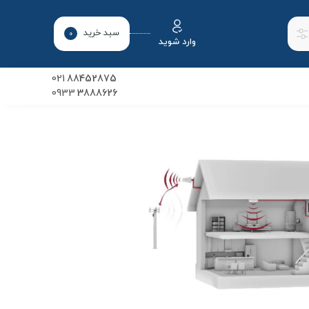
سبد خرید
0
وارد شوید
021
88452875
0933
3888626