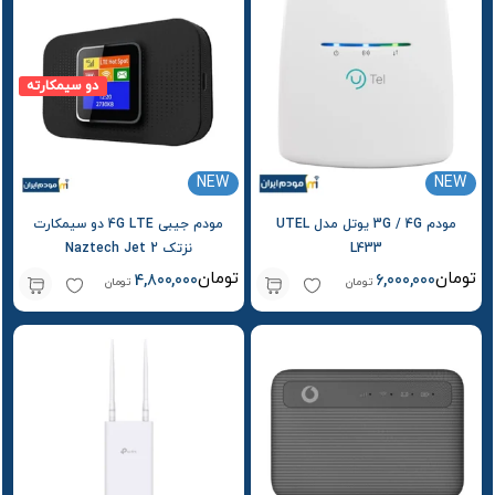
دو سیمکارته
NEW
NEW
مودم 3G / 4G یوتل مدل UTEL
مودم جیبی 4G LTE دو سیمکارت
L433
نزتک Naztech Jet 2
تومان
تومان
4,800,000
6,000,000
تومان
تومان