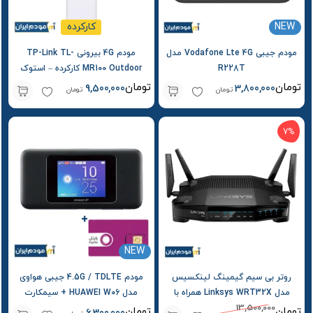
NEW
کارکرده
مودم جیبی Vodafone Lte 4G مدل
مودم 4G بیرونی TP-Link TL-
R228T
MR100 Outdoor کارکرده – استوک
تومان
تومان
9,500,000
3,800,000
تومان
تومان
7%
NEW
روتر بی‌ سیم گیمینگ لینکسیس
مودم 4.5G / TDLTE جیبی هواوی
مدل Linksys WRT32X همراه با
مدل HUAWEI W06 + سیمکارت
13,500,000
OpenWRT و passwall کارکرده –
رایتل و بسته اولیه
تومان
تومان