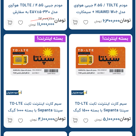
مودم 4.5G / TDLTE جیبی هواوی
مودم جیبی TDLTE / 4.5G هوآوی
مدل HUAWEI W06 + سیمکارت
مدل E5785-330 به سفارش
17,000,000
ایرانسل و بسته اولیه
سویالینک Soyealink
تومان
تومان
6,300,000
تومان
11,000,000
تومان
بسته اینترنت!
بسته اینترنت!
سیم کارت اینترنت ثابت TD-LTE
سیم کارت اینترنت ثابت TD-LTE
سپنتا Sepanta با بسته 1500 گیگ
سپنتا Sepanta با بسته 1000 گیگ
یک ساله
یک ساله
تومان
تومان
4,100,000
5,100,000
تومان
تومان