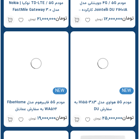
مودم 4G / 5G جوینتلی مدل
مودم TD-LTE / 5G نوکیا | Nokia
Jointelli DU 21H01A کارکرده –
مدل FastMile Gateway 3.0
استوک
تومان
تومان
21,000,000
12,000,000
تومان
تومان
NEW
NEW
مودم 5G هواوی مدل H155-383 به
مودم 5G فایبرهوم مدل FiberHome
سفارش DU
WA562 به سفارش عمانتل
Omantel
تومان
تومان
19,000,000
25,000,000
تومان
تومان