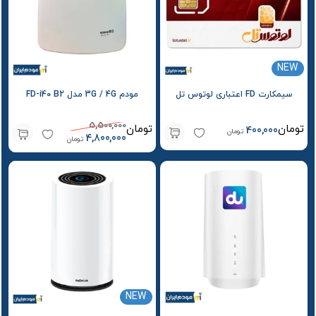
NEW
سیمکارت FD اعتباری لوتوس تل
مودم 3G / 4G مدل FD-i40 B2
5,500,000
تومان
تومان
400,000
تومان
4,800,000
تومان
NEW