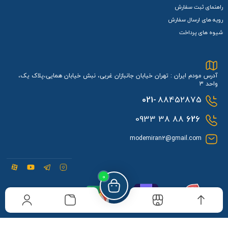
راهنمای ثبت سفارش
رویه های ارسال سفارش
شیوه های پرداخت
آدرس مودم ایران : تهران خیابان جانبازان غربی، نبش خیابان همایی،پلاک یک،
واحد 3
021-
88452875
88 38 0933
626
modemiran2@gmail.com
0
مودم ایران در نشان
مودم ایران در بلد
مودم ایران در گوگل