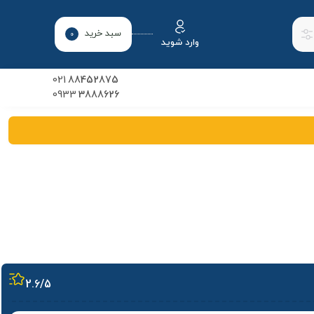
سبد خرید
0
وارد شوید
021
88452875
0933
3888626
2.6
/5