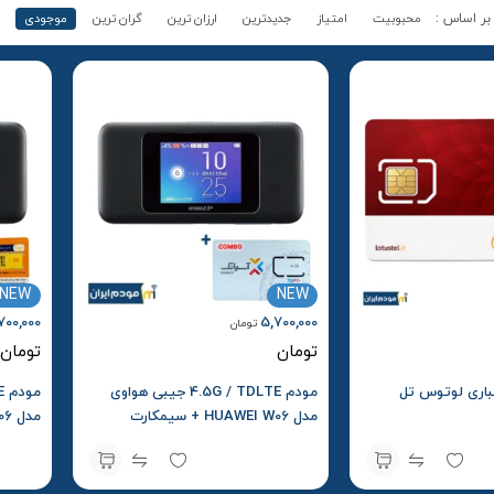
محبوبیت
امتیاز
جدیدترین
ارزان ترین
گران ترین
موجودی
NEW
NEW
700,000
5,700,000
تومان
تومان
تومان
مودم 4.5G / TDLTE جیبی هواوی
مدل HUAWEI W06 + سیمکارت
آسیاتک و بسته اولیه
و بسته 