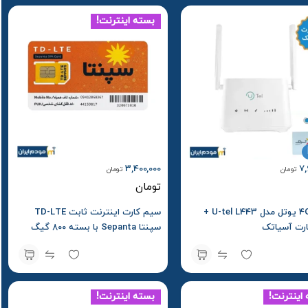
بسته اینترنت!
3,400,000
7,
تومان
تومان
تومان
مودم 4G یوتل مدل U-tel L443 +
سیم کارت اینترنت ثابت TD-LTE
رت آسیاتک
سپنتا Sepanta با بسته 800 گیگ
یک ساله
اینترنت!
بسته اینترنت!