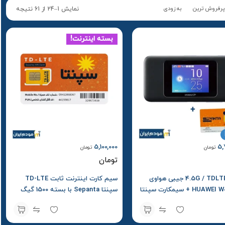
پرفروش ترین
به زودی
نمایش 1–24 از 61 نتیجه
بسته اینترنت!
5,100,000
5,
تومان
تومان
تومان
مودم 4.5G / TDLTE جیبی هواوی
سیم کارت اینترنت ثابت TD-LTE
مدل HUAWEI W06 + سیمکارت سپنتا
سپنتا Sepanta با بسته 1500 گیگ
اولیه
یک ساله