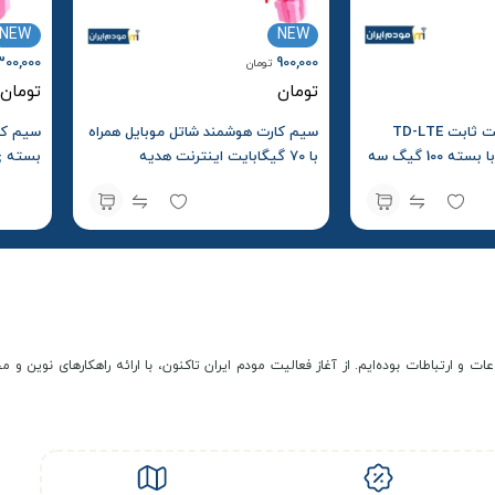
NEW
NEW
,300,000
900,000
تومان
تومان
تومان
سیم کارت اینترنت ثابت TD-LTE
سیم کارت هوشمند شاتل موبایل همراه
سپنتا Sepanta با بسته 100 گیگ سه
با 70 گیگابایت اینترنت هدیه
بسته ی اینتر
عات و ارتباطات بوده‌ایم. از آغاز فعالیت مودم ایران تاکنون، با ارائه راهکارهای نوی