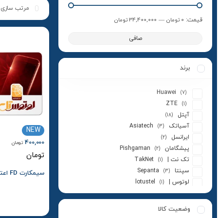
قيمت:
0 تومان
—
34,400,000 تومان
صافی
برند
Huawei
(7)
ZTE
(1)
آپتل
(18)
آسیاتک Asiatech
(3)
NEW
ایرانسل
(2)
400,000
تومان
پیشگامان Pishgaman
(2)
تومان
تک نت | TakNet
(1)
سپنتا Sepanta
(3)
سیمکارت FD اعتباری لوتوس تل
لوتوس | lotustel
(1)
یوتل
(2)
وضعیت کالا