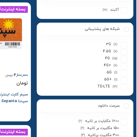
بسته اینترنت!
آکبند
(16)
شبکه های پشتیبانی
3G
(6)
4.5G
(6)
4G
(15)
4G+
(6)
5G
(1)
4,100,000
تومان
5G+
(1)
تومان
TD-LTE
(12)
سرعت دانلود
یک ساله
1200 مگابایت بر ثانیه
(2)
150 مگابیت بر ثانیه
(2)
بسته اینترنت!
300 مگابیت برثانیه
(4)