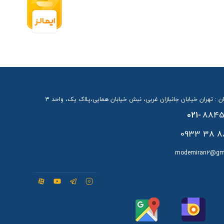
ن : تهران خیابان جانبازان غربی، نبش خیابان همایی،پلاک یک، واحد 3
021-
8845
88 38 
modemiran2@gm