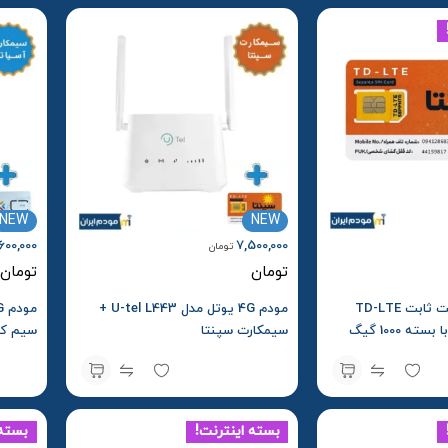
NEW
NEW
600,000
7,500,000
تومان
تومان
تومان
سیم کارت اینترنت ثابت TD-LTE
مودم 4G یوتل مدل U-tel L443 +
سپنتا Sepanta با بسته 1000 گیگ
سیمکارت سپنتا
سیم کا
بسته اینترنت!
بسته 