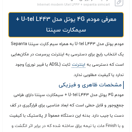
Internet modem Utel L443 + sepanta simcart
معرفی مودم 4G یوتل مدل U-tel L443 +
سیمکارت سپنتا
مودم یوتل مدل U-tel L443 به همراه سیم کارت سپنتا Sepanta
یک انتخاب رایج برای دسترسی به اینترنت پرسرعت در مکان‌هایی
است که دسترسی به
اینترنت
ثابت (ADSL یا فیبر نوری) وجود
ندارد یا کیفیت مطلوبی ندارد.
مشخصات ظاهری و فیزیکی
مودم 4G یوتل مدل U-tel L443 + سیمکارت سپنتا دارای طراحی
جمع‌وجور و قابل حملی است که ابعاد مناسبی برای قرارگیری در کف
دست یا جیب دارد. بدنه این دستگاه معمولاً از پلاستیک با کیفیت
و با Finish مات یا نیمه براق ساخته شده که در برابر اثر انگشت و