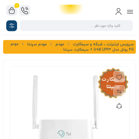
0
مودم
سرویس اینترنت ، شبکه و سیمکارت
مودم
مودم سپنتا
4G یوتل مدل U-tel L443 + سیمکارت سپنتا