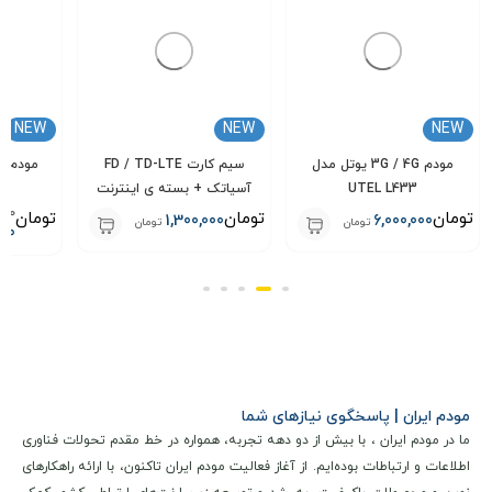
NEW
NEW
NEW
مودم 3G / 4G یوتل مدل
سیم کارت FD / TD-LTE
UTEL L433
آسیاتک + بسته ی اینترنت
000
100 گیگ سه ماهه
تومان
تومان
تومان
1,300,000
6,000,000
تومان
تومان
000
مودم ایران | پاسخگوی نیازهای شما
ما در مودم ایران ، با بیش از دو دهه تجربه، همواره در خط مقدم تحولات فناوری
مشخصات فنی و کلیدی
اطلاعات و ارتباطات بوده‌ایم. از آغاز فعالیت مودم ایران تاکنون، با ارائه راهکارهای
مودم 4G یوتل مدل U-tel L443 + سیمکارت سپنتا یک دستگاه