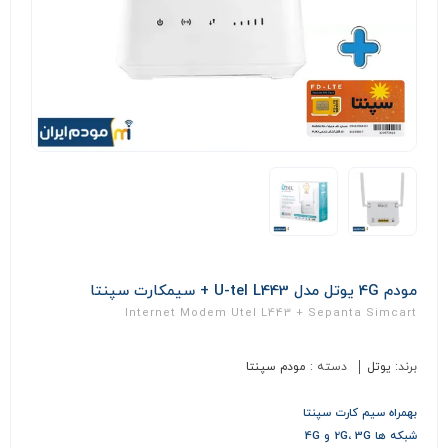
مودم 4G یوتل مدل U-tel L443 + سیمکارت سپنتا
Internet Modem Utel L443 + Sepanta Simcart
برند:
یوتل
دسته :
مودم سپنتا
بهمراه سیم کارت سپنتا
شبکه ها 2G، 3G و 4G