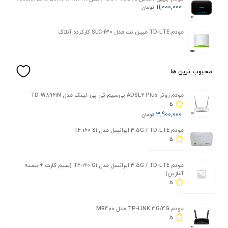
11,000,000
تومان
مودم TD-LTE مبین نت مدل SLC-130 کارکرده آنلاک
محبوب ترین ها
مودم روتر ADSL2 Plus بی‌سیم تی پی-لینک مدل TD-W8961N
5
3,900,000
تومان
مودم 4.5G / TD-LTE ایرانسل مدل TF-i60 S1
5
مودم 4.5G / TD-LTE ایرانسل مدل TF-i60 G1 (سیم کارت + بسته
آغازین)
5
مودم TP-LINK 3G/4G مدل MR400
5