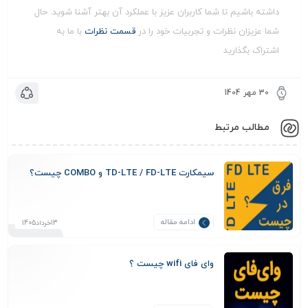
داشته باشیم تا شما کاربران عزیز با عملکرد آن بهتر آشنا شوید. حال
شما عزیزان نظرات و تجربیات خود را در
قسمت نظرات
با ما به
اشتراک بگذارید
30 مهر 1404
مطالب مرتبط
سیمکارت TD-LTE / FD-LTE و COMBO چیست؟
ادامه مقاله
13خرداد1405
وای فای wifi چیست ؟