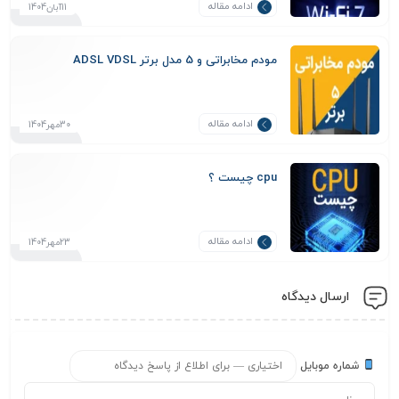
ادامه مقاله
11آبان1404
مودم مخابراتی و 5 مدل برتر ADSL VDSL
ادامه مقاله
30مهر1404
cpu چیست ؟
ادامه مقاله
23مهر1404
ارسال دیدگاه
شماره موبایل