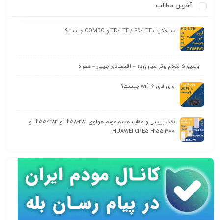
آخرین مطالب
سیمکارت TD-LTE / FD-LTE و COMBO چیست؟
ویدیو 5 مودم برتر میان رده – اقتصادی جیبی – همراه
وای‌ فای wifi 6 چیست؟
نقد، بررسی و مقایسه سه مودم هواوی H158-381 و H155-383 و
HUAWEI CPE5 H155-380