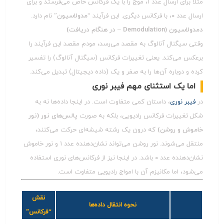
مثلاً برای ارسال عدد ۱، موج را با یک فرکانس خاص می‌فرستد و برای
ارسال عدد ۰، با فرکانس دیگری. این فرآیند
“مدولاسیون”
نام دارد.
دمدولاسیون (Demodulation – در هنگام دریافت)
وقتی سیگنال آنالوگ به مقصد می‌رسد، مودم مقصد این فرآیند را
برعکس می‌کند. یعنی تغییرات فرکانس (سیگنال آنالوگ) را تفسیر
کرده و دوباره آن‌ها را به صفر و یک (داده دیجیتال) تبدیل می‌کند.
اما یک استثنای مهم فیبر نوری
در
فیبر نوری
، داستان کمی متفاوت است. در اینجا داده‌ها نه به
شکل تغییرات فرکانس رادیویی، بلکه به صورت
پالس‌های نور (نور
خاموش و روشن)
که درون یک رشته شیشه‌ای حرکت می‌کنند،
منتقل می‌شوند. نور روشن می‌تواند نشان‌دهنده عدد ۱ و نور خاموش
نشان‌دهنده عدد ۰ باشد. در اینجا نیز از فرکانس‌های نوری استفاده
می‌شود، اما مکانیزم آن با امواج رادیویی متفاوت است.
نقش
نحوه انتقال داده‌ها
“فرکانس”