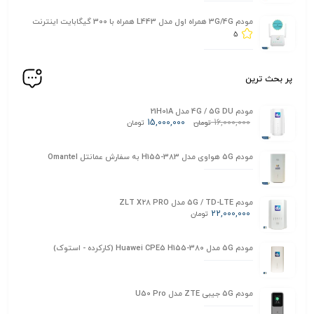
مودم 3G/4G همراه اول مدل L443 همراه با 300 گیگابایت اینترنت
5
پر بحث ترین
مودم 4G / 5G DU مدل 21H01A
15,000,000
16,000,000
تومان
تومان
مودم 5G هواوی مدل H155-383 به سفارش عمانتل Omantel
مودم 5G / TD-LTE مدل ZLT X28 PRO
22,000,000
تومان
مودم 5G مدل Huawei CPE5 H155-380 (کارکرده - استوک)
مودم 5G جیبی ZTE مدل U50 Pro