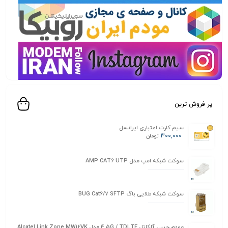
پر فروش ترین
سیم کارت اعتباری ایرانسل
300,000
تومان
سوکت شبکه امپ مدل AMP CAT6 UTP
سوکت شبکه طلایی باگ BUG Cat6/7 SFTP
مودم جیبی آلکاتل 4.5G / TDLTE مدل Alcatel Link Zone MW12VK