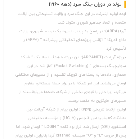
تولد در دوران جنگ سرد (دهه ۱۹۶۰)
ایده اولیه اینترنت در اوج جنگ سرد و رقابت تسلیحاتی بین ایالات
متحده و اتحاد جماهیر شوروی متولد شد.
آرپا (ARPA):
در پاسخ به پرتاب اسپوتنیک توسط شوروی، وزارت
دفاع آمریکا ” آژانس پروژه‌های تحقیقاتی پیشرفته ” (ARPA) را
تأسیس کرد.
پروژه آرپانت (ARPANET):
این پروژه با هدف ایجاد یک ” شبکه
سوئیچینگ بسته‌ای ” (Packet Switching) آغاز شد. در این
معماری، داده‌ها به بسته‌های کوچک تقسیم و از مسیرهای مختلفی
ارسال می‌شدند. این امر شبکه را در برابر حمله هسته‌ای مقاوم
می‌کرد، زیرا حتی با نابودی بخشی از شبکه، داده‌ها می‌توانستند از
مسیرهای جایگزین به مقصد برسند.
اولین ارتباط تاریخی (۱۹۶۹) :
اولین پیام از شبکه آرپانت بین
دانشگاه کالیفرنیا لس آنجلس (UCLA) و مؤسسه تحقیقاتی
استنفورد (SRI) ارسال شد. قرار بود کلمه ” LOGIN ” ارسال شود، اما
پس از حروف “L” و “O” سیستم crashed کرد! بنابراین، اولین پیام