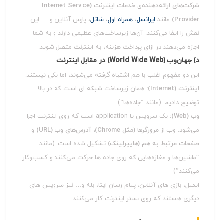
شرکت‌های ارائه‌دهنده‌ی خدمات اینترنت (Internet Service
Provider)
مانند
ایرانسل
،
همراه اول
،
شاتل
، پارس‌ آنلاین و … این
نقش را ایفا می‌کنند. آن‌ها زیرساخت‌های عظیمی دارند و به شما
اجازه می‌دهند در ازای پرداخت هزینه، به اینترنت متصل شوید.
د) جهان‌وب (World Wide Web) در مقابل اینترنت
این دو مفهوم اغلب با هم اشتباه گرفته می‌شوند، اما یکی نیستند:
اینترنت (Internet):
همان زیرساخت شبکه‌ ای است که در بالا
توضیح دادیم. (مانند “جاده‌ها”)
وب (Web):
یک سرویس یا application است که روی اینترنت اجرا
می‌شود. وب از
مرورگرها (مثل Chrome)، آدرس‌های وب (URL)
و
صفحات مرتبط به هم (هایپرلینک)
تشکیل شده است. (مانند
“ماشین‌ها و مغازه‌هایی که روی جاده‌ ها حرکت می‌کنند و کسب‌وکار
می‌کنند”)
ایمیل، بازی‌ های آنلاین، پیام رسان ایتا، بله و… نیز سرویس‌ های
دیگری هستند که روی بستر اینترنت کار می‌کنند.