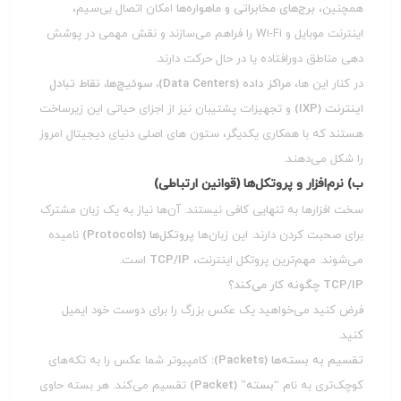
همچنین،
برج‌های مخابراتی و ماهواره‌ها
امکان اتصال بی‌سیم،
اینترنت موبایل و Wi-Fi را فراهم می‌سازند و نقش مهمی در پوشش‌
دهی مناطق دورافتاده یا در حال حرکت دارند.
در کنار این‌ ها،
مراکز داده (Data Centers)، سوئیچ‌ها، نقاط تبادل
اینترنت (IXP)
و تجهیزات پشتیبان نیز از اجزای حیاتی این زیرساخت
هستند که با همکاری یکدیگر، ستون‌ های اصلی دنیای دیجیتال امروز
را شکل می‌دهند.
ب) نرم‌افزار و پروتکل‌ها (قوانین ارتباطی)
سخت‌ افزارها به تنهایی کافی نیستند. آن‌ها نیاز به یک زبان مشترک
برای صحبت کردن دارند. این زبان‌ها
پروتکل‌ها (Protocols)
نامیده
می‌شوند. مهم‌ترین پروتکل اینترنت،
TCP/IP
است.
TCP/IP چگونه کار می‌کند؟
فرض کنید می‌خواهید یک عکس بزرگ را برای دوست خود ایمیل
کنید.
تقسیم به بسته‌ها (Packets):
کامپیوتر شما عکس را به تکه‌های
کوچک‌تری به نام
“بسته” (Packet)
تقسیم می‌کند. هر بسته حاوی