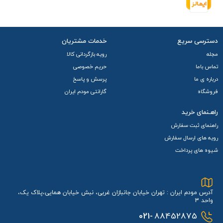
دسترسی سریع
خدمات مشتریان
مجله
رویه بازگردانی کالا
تماس باما
حریم خصوصی
درباره ی ما
پرسش و پاسخ
فروشگاه
گارانتی مودم ایران
راهـنمای خرید
راهنمای ثبت سفارش
رویه های ارسال سفارش
شیوه های پرداخت
آدرس مودم ایران : تهران خیابان جانبازان غربی، نبش خیابان همایی،پلاک یک،
واحد 3
021-
88452875