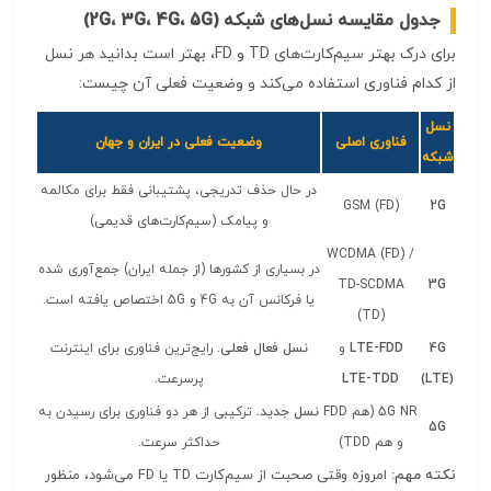
جدول مقایسه نسل‌های شبکه (2G، 3G، 4G، 5G)
برای درک بهتر سیم‌کارت‌های TD و FD، بهتر است بدانید هر نسل
از کدام فناوری استفاده می‌کند و وضعیت فعلی آن چیست:
نسل
فناوری اصلی
وضعیت فعلی در ایران و جهان
شبکه
در حال حذف تدریجی، پشتیبانی فقط برای مکالمه
GSM (FD)
2G
و پیامک (سیم‌کارت‌های قدیمی)
WCDMA (FD) /
در بسیاری از کشورها (از جمله ایران) جمع‌آوری شده
TD-SCDMA
3G
یا فرکانس آن به 4G و 5G اختصاص یافته است.
(TD)
4G
LTE-FDD
و
نسل فعال فعلی.
رایج‌ترین فناوری برای اینترنت
(LTE)
LTE-TDD
پرسرعت.
5G NR (هم FDD
نسل جدید.
ترکیبی از هر دو فناوری برای رسیدن به
5G
و هم TDD)
حداکثر سرعت.
نکته مهم:
امروزه وقتی صحبت از سیم‌کارت TD یا FD می‌شود، منظور