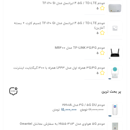
مودم 4.5G / TD-LTE ایرانسل مدل TF-i60 S1
5
مودم 4.5G / TD-LTE ایرانسل مدل TF-i60 G1 (سیم کارت + بسته
آغازین)
5
مودم TP-LINK 3G/4G مدل MR400
5
مودم 3G/4G همراه اول مدل L443 همراه با 300 گیگابایت اینترنت
5
پر بحث ترین
مودم 4G / 5G DU مدل 21H01A
15,000,000
16,000,000
تومان
تومان
مودم 5G هواوی مدل H155-383 به سفارش عمانتل Omantel