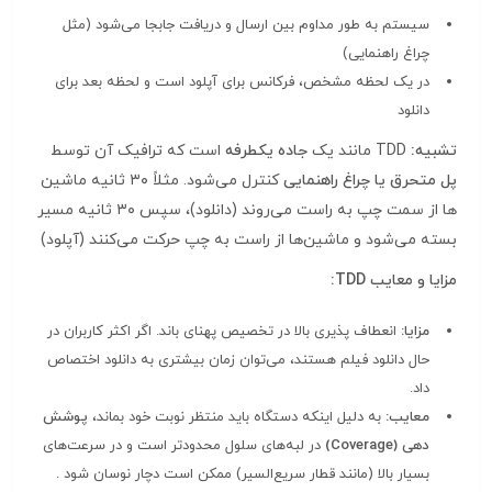
سیستم به طور مداوم بین ارسال و دریافت جابجا می‌شود (مثل
چراغ راهنمایی)
در یک لحظه مشخص، فرکانس برای آپلود است و لحظه بعد برای
دانلود
تشبیه:
TDD مانند یک
جاده یکطرفه‌
است که ترافیک آن توسط
پل متحرق یا چراغ راهنمایی
کنترل می‌شود. مثلاً ۳۰ ثانیه ماشین‌
ها از سمت چپ به راست می‌روند (دانلود)، سپس ۳۰ ثانیه مسیر
بسته می‌شود و ماشین‌ها از راست به چپ حرکت می‌کنند (آپلود)
مزایا و معایب TDD:
مزایا:
انعطاف‌ پذیری بالا در تخصیص پهنای باند. اگر اکثر کاربران در
حال دانلود فیلم هستند، می‌توان زمان بیشتری به دانلود اختصاص
داد.
معایب:
به دلیل اینکه دستگاه باید منتظر نوبت خود بماند،
پوشش
دهی (Coverage)
در لبه‌های سلول محدودتر است و در سرعت‌های
بسیار بالا (مانند قطار سریع‌السیر) ممکن است دچار نوسان شود
.