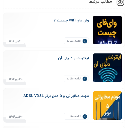
مطالب مرتبط
وای فای wifi چیست ؟
ادامه مقاله
11آبان1404
اینترنت و دنیای آن
ادامه مقاله
30مهر1404
مودم مخابراتی و 5 مدل برتر ADSL VDSL
ادامه مقاله
30مهر1404