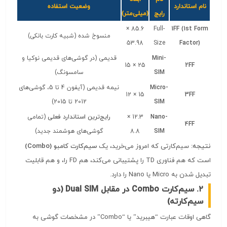
نام استاندارد
وضعیت استفاده
رایج
(میلی‌متر)
85.6 ×
Full-
1FF (1st Form
منسوخ شده (شبیه کارت بانکی)
53.98
Size
Factor)
Mini-
قدیمی (در گوشی‌های قدیمی نوکیا و
25 × 15
2FF
SIM
سامسونگ)
Micro-
نیمه قدیمی (آیفون 4 تا 5، گوشی‌های
15 × 12
3FF
SIM
2012 تا 2015)
Nano-
12.3 ×
رایج‌ترین استاندارد فعلی
(تمامی
4FF
SIM
8.8
گوشی‌های هوشمند جدید)
نتیجه:
سیم‌کارتی که امروز می‌خرید، یک
سیم‌کارت کامبو (Combo)
است که هم فناوری TD را پشتیبانی می‌کند، هم FD را، و هم قابلیت
تبدیل شدن به Micro یا Nano را دارد.
۲. سیم‌کارت Combo در مقابل Dual SIM (دو
سیم‌کارته)
گاهی اوقات عبارت “هیبرید” یا “Combo” در مشخصات گوشی به