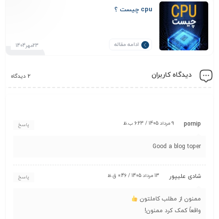
cpu چیست ؟
ادامه مقاله
23مهر1404
دیدگاه کاربران
2 دیدگاه
9 مرداد 1405 / 6:23 ب.ظ
pornip
پاسخ
Good a blog toper
13 مرداد 1405 / 0:46 ق.ظ
شادی علیپور
پاسخ
ممنون از مطلب کاملتون
واقعاً کمک کرد ممنون!