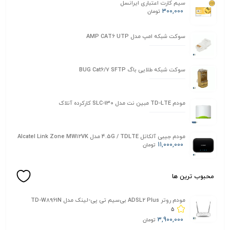
سیم کارت اعتباری ایرانسل
300,000
تومان
سوکت شبکه امپ مدل AMP CAT6 UTP
سوکت شبکه طلایی باگ BUG Cat6/7 SFTP
مودم TD-LTE مبین نت مدل SLC-130 کارکرده آنلاک
مودم جیبی آلکاتل 4.5G / TDLTE مدل Alcatel Link Zone MW12VK
11,000,000
تومان
محبوب ترین ها
مودم روتر ADSL2 Plus بی‌سیم تی پی-لینک مدل TD-W8961N
5
3,900,000
تومان