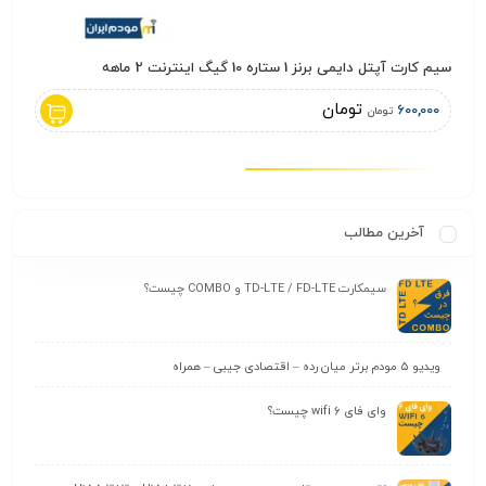
سیم کارت آپتل دایمی برنز 1 ستاره 10 گیگ اینترنت 2 ماهه
کابل شبکه بلدن 1
تومان
0,000
600,000
تومان
آخرین مطالب
سیمکارت TD-LTE / FD-LTE و COMBO چیست؟
ویدیو 5 مودم برتر میان رده – اقتصادی جیبی – همراه
وای‌ فای wifi 6 چیست؟