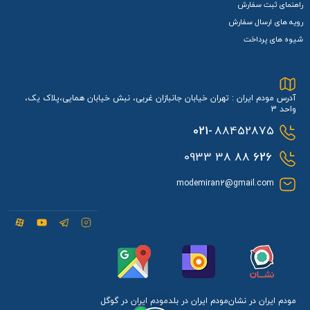
راهنمای ثبت سفارش
رویه های ارسال سفارش
شیوه های پرداخت
آدرس مودم ایران : تهران خیابان جانبازان غربی، نبش خیابان همایی،پلاک یک،
واحد 3
021-
88452875
88 38 0933
626
modemiran2@gmail.com
مودم ایران در نشان
مودم ایران در بلد
مودم ایران در گوگل