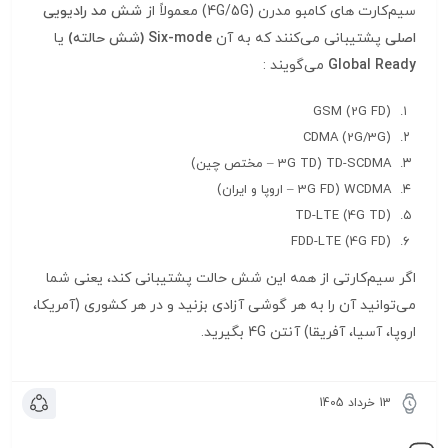
سیم‌کارت‌ های کامبو مدرن (4G/5G) معمولاً از
شش مد رادیویی
اصلی
پشتیبانی می‌کنند که به آن
Six-mode (شش حالته)
یا
Global Ready
می‌گویند
:
GSM (2G FD)
CDMA (2G/3G)
TD-SCDMA (3G TD – مختص چین)
WCDMA (3G FD – اروپا و ایران)
TD-LTE (4G TD)
FDD-LTE (4G FD)
اگر سیم‌کارتی از همه این شش حالت پشتیبانی کند، یعنی شما
می‌توانید آن را به هر گوشی آزادی بزنید و در هر کشوری (آمریکا،
اروپا، آسیا، آفریقا) آنتن 4G بگیرید.
13 خرداد 1405