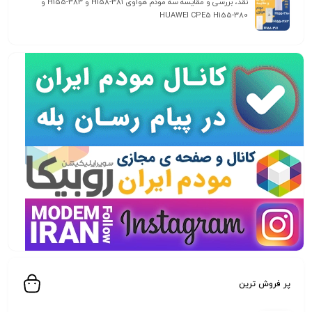
نقد، بررسی و مقایسه سه مودم هواوی H158-381 و H155-383 و
HUAWEI CPE5 H155-380
پر فروش ترین