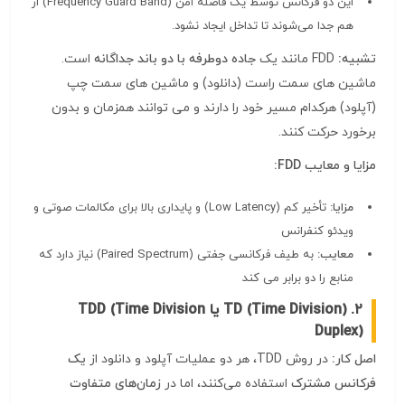
این دو فرکانس توسط یک فاصله امن (Frequency Guard Band) از
هم جدا می‌شوند تا تداخل ایجاد نشود.
تشبیه:
FDD مانند یک
جاده دوطرفه با دو باند جداگانه
است.
ماشین‌ های سمت راست (دانلود) و ماشین‌ های سمت چپ
(آپلود) هرکدام مسیر خود را دارند و می‌ توانند همزمان و بدون
برخورد حرکت کنند.
مزایا و معایب FDD:
مزایا:
تأخیر کم (Low Latency) و پایداری بالا برای مکالمات صوتی و
ویدئو کنفرانس
معایب:
به طیف فرکانسی جفتی (Paired Spectrum) نیاز دارد که
منابع را دو برابر می‌ کند
۲. TD (Time Division) یا TDD (Time Division
Duplex)
اصل کار:
در روش TDD، هر دو عملیات آپلود و دانلود از
یک
فرکانس مشترک
استفاده می‌کنند، اما در
زمان‌های متفاوت