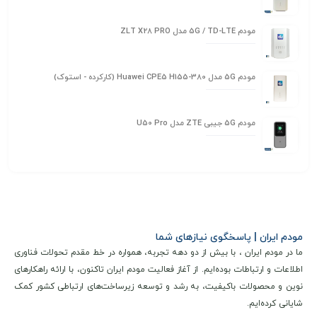
مودم 5G / TD-LTE مدل ZLT X28 PRO
مودم 5G مدل Huawei CPE5 H155-380 (کارکرده - استوک)
مودم 5G جیبی ZTE مدل U50 Pro
مودم ایران | پاسخگوی نیازهای شما
ما در مودم ایران ، با بیش از دو دهه تجربه، همواره در خط مقدم تحولات فناوری
اطلاعات و ارتباطات بوده‌ایم. از آغاز فعالیت مودم ایران تاکنون، با ارائه راهکارهای
نوین و محصولات باکیفیت، به رشد و توسعه زیرساخت‌های ارتباطی کشور کمک
شایانی کرده‌ایم.