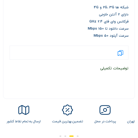
شبکه ها 2G، 3G و 4G
دارای 2 آنتن خارجی
فرکانس وای فای 2.4 GHz
سرعت دانلود تا 150 Mbps
سرعت آپلود 50 Mbps
توضیحات تکمیلی
ل
تضمین بهترین قیمت
ارسال به تمام نقاط کشور
تحویل فوری در تهران