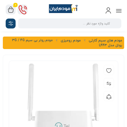
0
مودم روتر بی سیم 3G / 4G
مودم های سیم کارتی
مودم رومیزی
یوتل مدل L443