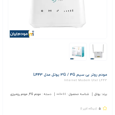
مودم روتر بی سیم 3G / 4G یوتل مدل L443
Internet Modem Utel L443
برند:
یوتل
شناسه محصول :
0010-1-1
دسته :
مودم 4G
,
مودم رومیزی
5
(دیدگاه کاربر
1
)