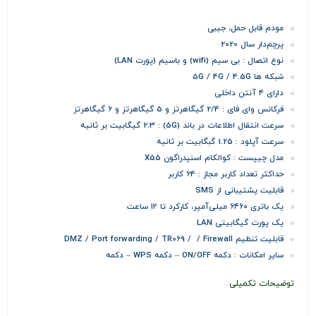
مودم قابل حمل، جیبی
پرچم‌دار سال 2020
نوع اتصال : بی سیم (wifi) و باسیم (پورت LAN)
شبکه ها 5G / 4G / 4.5G
دارای ۴ آنتن داخلی
فرکانس وای فای : 2/4 گیگاهرتز و 5 گیگاهرتز و 6 گیگاهرتز
سرعت انتقال اطلاعات در باند (5G) : 2.3 گیگابیت بر ثانیه
سرعت آپلود : 1.25 گبگابیت بر ثانیه
مدل چیپست : کوالکام اسنپدراگون X55
حداکثر تعداد کاربر مجاز : 64 کاربر
قابلیت پشتیبانی از SMS
یک باتری ۶۴۶۰ میلی‌آمپر، کارکرد تا ۱۲ ساعت
یک پورت گیگابیتی LAN
قابلیت تنظیم DMZ / Port forwarding / TR069 / / Firewall
سایر امکانات : دکمه ON/OFF – دکمه WPS – دکمه
توضیحات تکمیلی