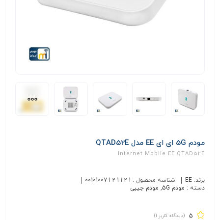
مودم 5G ای ای EE مدل QTAD52E
Internet Mobile EE QTAD52E
برند:
EE
شناسه محصول :
00101007-1-2-1-1-2-1
دسته :
مودم 5G
,
مودم جیبی
5
(دیدگاه کاربر
1
)