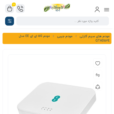
0
مودم 5G ای ای EE مدل
مودم های سیم کارتی
مودم جیبی
QTAD52E