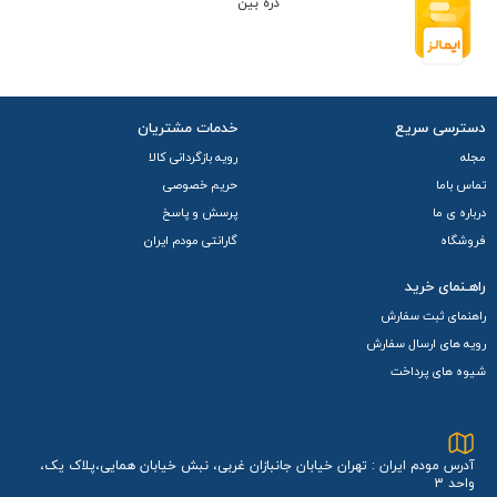
دسترسی سریع
خدمات مشتریان
مجله
رویه بازگردانی کالا
تماس باما
حریم خصوصی
درباره ی ما
پرسش و پاسخ
فروشگاه
گارانتی مودم ایران
راهـنمای خرید
راهنمای ثبت سفارش
رویه های ارسال سفارش
شیوه های پرداخت
چرا مودم 5G
ای ای EE مدل QTAD52E
؟
اگر به دنبال اینترنت پرسرعت، پایدار و قابل اعتمادی هستید که به
شما امکان دهد به آخرین فناوری‌های روز دنیا دسترسی داشته
آدرس مودم ایران : تهران خیابان جانبازان غربی، نبش خیابان همایی،پلاک یک،
واحد 3