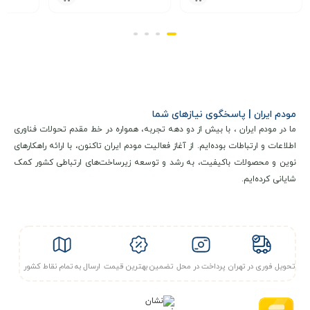
با قابلیت‌هایی مانند
MAC Filtering، Port Forwarding و
Parental Control
بهره می‌برد که امنیت شبکه شما را در برابر
نفوذهای خارجی تضمین می‌کند.
در نهایت، این مودم از
چیپست
Qualcomm Snapdragon 5G
و
پردازنده Cortex A7
همراه با
۵۱۲ مگابایت رم
بهره می‌برد که
مودم ایران | پاسخگوی نیازهای شما
ما در مودم ایران ، با بیش از دو دهه تجربه، همواره در خط مقدم تحولات فناوری
عملکرد روان و بدون وقفه آن را در شرایط مختلف استفاده تضمین
اطلاعات و ارتباطات بوده‌ایم. از آغاز فعالیت مودم ایران تاکنون، با ارائه راهکارهای
می‌کند.
نوین و محصولات باکیفیت، به رشد و توسعه زیرساخت‌های ارتباطی کشور کمک
شایانی کرده‌ایم.
به‌طور کلی، مودم EE مدل QTAD52E با ترکیبی از سرعت بالا،
امنیت قوی و طراحی کاربرپسند، گزینه‌ای ایده‌آل برای کاربران
حرفه‌ای و معمولی است که به دنبال اینترنت پرسرعت و قابل‌اعتماد
هستند
تحویل فوری در تهران
پرداخت در محل
تضمین بهترین قیمت
ارسال به تمام نقاط کشور