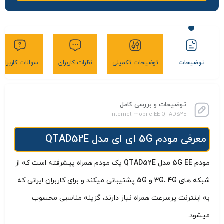
توضیحات
توضیحات تکمیلی
نظرات کاربران
سوالات کاربران
توضیحات و بررسی کامل
Internet mobile EE QTAD52E
معرفی مودم 5G ای ای مدل QTAD52E
مودم 5G EE مدل QTAD52E
یک مودم همراه پیشرفته است که از
شبکه های
3G، 4G و 5G
پشتیبانی میکند و برای کاربران ایرانی که
به اینترنت پرسرعت همراه نیاز دارند، گزینه مناسبی محسوب
میشود.