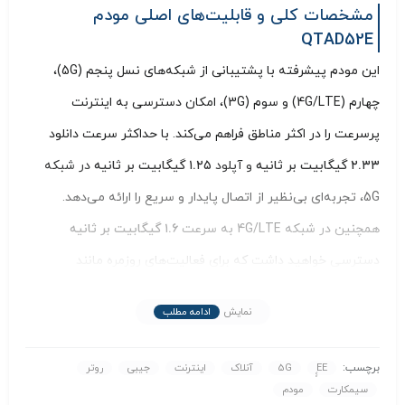
مشخصات کلی و قابلیت‌های اصلی مودم
QTAD52E
این مودم پیشرفته با پشتیبانی از شبکه‌های نسل پنجم (5G)،
چهارم (4G/LTE) و سوم (3G)، امکان دسترسی به اینترنت
پرسرعت را در اکثر مناطق فراهم می‌کند. با حداکثر سرعت دانلود
۲.۳۳ گیگابیت بر ثانیه
و آپلود
۱.۲۵ گیگابیت بر ثانیه
در شبکه
5G، تجربه‌ای بی‌نظیر از اتصال پایدار و سریع را ارائه می‌دهد.
همچنین در شبکه 4G/LTE به سرعت
۱.۶ گیگابیت بر ثانیه
دسترسی خواهید داشت که برای فعالیت‌های روزمره مانند
تماس‌های ویدیویی، دانلود فایل‌های حجیم و گیمینگ آنلاین کاملاً
نمایش
ادامه مطلب
مناسب است.
یکی از برجسته‌ترین ویژگی‌های این مودم،
فناوری Wi-Fi 6
با
برچسب:
ٍٍEE
5G
آنلاک
اینترنت
جیبی
روتر
استاندارد
IEEE 802.11ax
است که امکان اتصال سریع‌تر و پایدارتر را
سیمکارت
مودم