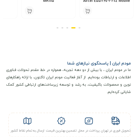
5
MR105
Airtel E5576s-320z Mobile
Wifi Pro
000
6,350,000
5,800,000
تومان
تومان
مودم ایران | پاسخگوی نیازهای شما
ما در مودم ایران ، با بیش از دو دهه تجربه، همواره در خط مقدم تحولات فناوری
اطلاعات و ارتباطات بوده‌ایم. از آغاز فعالیت مودم ایران تاکنون، با ارائه راهکارهای
نوین و محصولات باکیفیت، به رشد و توسعه زیرساخت‌های ارتباطی کشور کمک
شایانی کرده‌ایم.
مشخصات فنی و کلیدی
مودم L443
از فناوری LTE پیشرفته برای ارائه سرعت‌ های بالا در
تحویل فوری در تهران
پرداخت در محل
تضمین بهترین قیمت
ارسال به تمام نقاط کشور
دانلود و آپلود استفاده می‌ کند. همچنین، با استفاده از فناوری
LTE