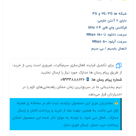
شبکه ها 2G، 3G و 4G
دارای 2 آنتن خارجی
فرکانس وای فای 2.4 GHz
سرعت دانلود تا 150 Mbps
سرعت آپلود 50 Mbps
اتصال باسیم / بی سیم
برای تکمیل فرایند فعال‌سازی سیم‌کارت، ضروری است پس از خرید،
از طریق پیام رسان ها مدارک مورد نیاز را ارسال نمایید.
شماره پیام رسان ها:
09333888626
تیم پشتیبانی ما در سریع‌ترین زمان ممکن راهنمایی‌های لازم را در
اختیارتان قرار می‌دهد.
مشتریان عزیز این محصول نیازمند ثبت نام در سامانه ی همراه
اول می باشد، به همین جهت بعد از خرید و پرداخت کامل و ارسال
مدارک ، فعال می شود. با توجه به موارد ذکر شده این محصول امکان
پرداخت درب محل، ارسال فوری ندارد