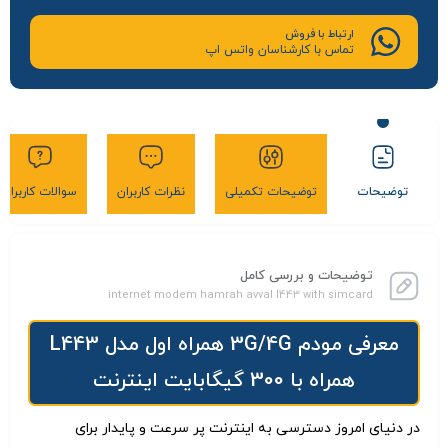
ارتباط با فروش
تماس با کارشناسان واتس اپ
توضیحات
توضیحات تکمیلی
نظرات کاربران
سوالات کاربران
توضیحات و بررسی کامل
internet modem hamrah avval l443 with simcard
معرفی مودم 3G/4G همراه اول مدل L443
همراه با 300 گیگابایت اینترنت
در دنیای امروز دسترسی به اینترنت پر سرعت و پایدار برای