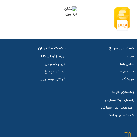
پیشرفته، این مودم می‌ تواند سرعت دانلود تا
150 مگابیت بر ثانیه
و سرعت آپلود تا 50 مگابیت
بر ثانیه
را ارائه دهد. این سرعت‌ های
بالا، امکان استفاده از برنامه‌ های مختلف مانند تماشای ویدئو،
دانلود فایل‌ های بزرگ و بازی‌ های آنلاین را برای کاربران فراهم می‌
دسترسی سریع
خدمات مشتریان
کند.
مجله
رویه بازگردانی کالا
تماس باما
حریم خصوصی
درباره ی ما
پرسش و پاسخ
امنیت شبکه
فروشگاه
گارانتی مودم ایران
در دنیای امروز، به‌خصوص با گسترش حملات سایبری، امنیت
راهـنمای خرید
شبکه اهمیت دو چندان پیدا کرده است. مودم L443 با استفاده از
راهنمای ثبت سفارش
پروتکل‌ های امنیتی به‌روز و امکانات پیشرفته مدیریتی، اطمینان
رویه های ارسال سفارش
شیوه های پرداخت
حاصل می‌ کند که ارتباط شما در امان است. برخی از ویژگی‌های
امنیتی این مودم عبارتند از:
فایروال داخلی،
قابلیت فیلترینگ MAC