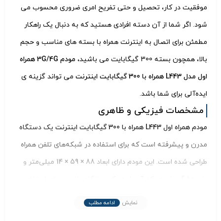
موفقیت در کار، تحصیل و حتی تفریح امری ضروری محسوب می‌
شود. اگر شما از آن دسته افرادی هستید که به دنبال یک راهکار
مطمئن برای اتصال به اینترنت همراه با بسته‌ های مناسب و حجم
بالا، همچون بسته 300 گیگابایت می‌ باشید،
مودم 3G/4G همراه
اول مدل L443 همراه با 300 گیگابایت اینترنت
می‌ تواند گزینه‌ ی
ایده‌آلی برای شما باشد.
مشخصات فیزیکی و ظاهری
مودم همراه اول L443 همراه با 300 گیگابایت اینترنت
یک دستگاه
مدرن و پیشرفته است که برای استفاده در شبکه‌های تلفن همراه
طراحی شده است. این مودم دارای ابعاد
88 × 59 × 14 میلی‌متر
و
وزن 80 گرم
است، که آن را به یک دستگاه مناسب برای استفاده در
هر مکانی تبدیل کرده است.
همچنین، استفاده از مواد با کیفیت در
نمایش
ادامه مطلب
ساخت این مودم موجب دوام و مقاومت طولانی مدت آن در برابر