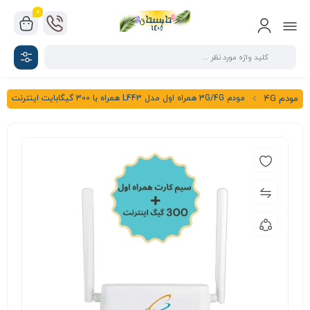
0
مودم 3G/4G همراه اول مدل L443 همراه با 300 گیگابایت اینترنت
مودم 4G