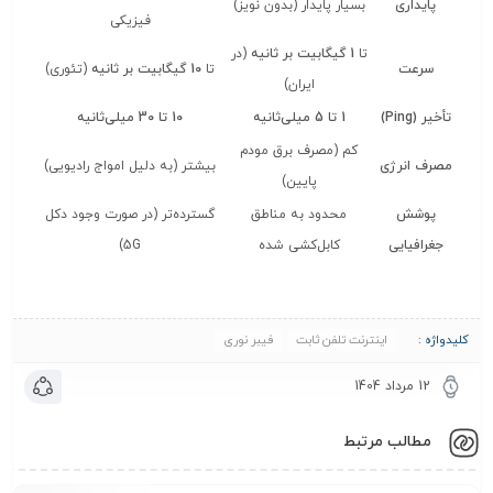
پایداری
بسیار پایدار (بدون نویز)
فیزیکی
تا
1 گیگابیت بر ثانیه
(در
سرعت
تا
10 گیگابیت بر ثانیه
(تئوری)
ایران)
تأخیر (Ping)
1 تا 5 میلی‌ثانیه
10 تا 30 میلی‌ثانیه
کم (مصرف برق مودم
مصرف انرژی
بیشتر (به دلیل امواج رادیویی)
پایین)
پوشش
محدود به مناطق
گسترده‌تر (در صورت وجود دکل
جغرافیایی
کابل‌کشی شده
5G)
کلیدواژه :
اینترنت تلفن ثابت
فیبر نوری
12 مرداد 1404
مطالب مرتبط