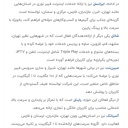
در ادامه،
ایرانسل
نیز با ارائه خدمات اینترنت فیبر نوری در استان‌هایی
مانند تهران، البرز، مازندران، فارس، مرکزی و سمنان، توانسته است
گزینه‌ای جذاب برای گیمرها و کسب‌وکارهای حرفه‌ای فراهم کند، به‌ویژه با
سرعت بالا و پینگ پایین.
شاتل
یکی دیگر از ارائه‌دهندگان فعال است که در شهرهایی نظیر تهران،
مشهد، قم، قزوین، ساوه و پردیس خدمات خود را عرضه کرده و با
بسته‌های متنوع و خدمات Triple Play شامل اینترنت، تلفن و IPTV،
تجربه‌ای یکپارچه برای کاربران فراهم آورده است.
مبین‌نت
نیز در برخی شهرها مانند تهران، شیراز و ساری سرویس فیبر
نوری را عرضه می‌کند؛ با سرعت‌هایی که از ۱۰۰ مگابیت تا ۱ گیگابیت در
مناطق خاص متغیر است، این شرکت توانسته طیف گسترده‌ای از
کاربران را پوشش دهد.
از دیگر فعالان این حوزه،
رایتل
است که با تمرکز بر پایداری و سرعت بالا،
خدماتی مناسب برای کاربران خانگی و تجاری ارائه می‌دهد.
آسیاتک
نیز در استان‌هایی چون تهران، مازندران، لرستان و فارس
فعالیت دارد. اگرچه سرعت‌های ارائه‌شده تا ۱ گیگابیت بر ثانیه می‌رسند،