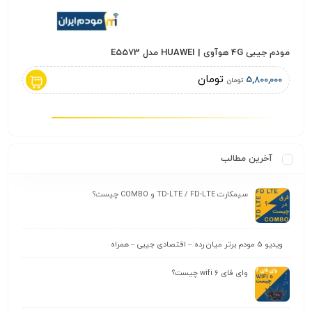
ترنت ثابت TD-LTE سپنتا Sepanta با بسته 800 گیگ
مودم جیبی 4G هوآوی | HUAWEI مدل E5573
مودم 4G هواوی HUAWEI مدل B315 + سیمکارت شات
تومان
,000
5,800,000
تومان
آخرین مطالب
سیمکارت TD-LTE / FD-LTE و COMBO چیست؟
ویدیو 5 مودم برتر میان رده – اقتصادی جیبی – همراه
وای‌ فای wifi 6 چیست؟