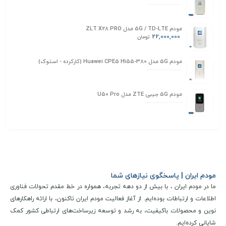
مودم 5G / TD-LTE مدل ZLT X28 PRO
22,000,000
تومان
مودم 5G مدل Huawei CPE5 H155-380 (کارکرده - استوک)
مودم 5G جیبی ZTE مدل U50 Pro
مودم ایران | پاسخگوی نیازهای شما
ما در مودم ایران ، با بیش از دو دهه تجربه، همواره در خط مقدم تحولات فناوری
اطلاعات و ارتباطات بوده‌ایم. از آغاز فعالیت مودم ایران تاکنون، با ارائه راهکارهای
نوین و محصولات باکیفیت، به رشد و توسعه زیرساخت‌های ارتباطی کشور کمک
شایانی کرده‌ایم.