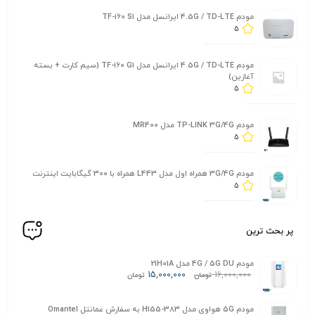
مودم 4.5G / TD-LTE ایرانسل مدل TF-i60 S1
5
مودم 4.5G / TD-LTE ایرانسل مدل TF-i60 G1 (سیم کارت + بسته
آغازین)
5
مودم TP-LINK 3G/4G مدل MR400
5
مودم 3G/4G همراه اول مدل L443 همراه با 300 گیگابایت اینترنت
5
پر بحث ترین
مودم 4G / 5G DU مدل 21H01A
15,000,000
16,000,000
تومان
تومان
مودم 5G هواوی مدل H155-383 به سفارش عمانتل Omantel