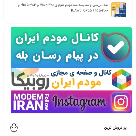
نقد، بررسی و مقایسه سه مودم هواوی H158-381 و H155-383 و
HUAWEI CPE5 H155-380
پر فروش ترین