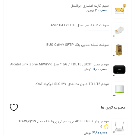
سیم کارت اعتباری ایرانسل
300,000
تومان
سوکت شبکه امپ مدل AMP CAT6 UTP
سوکت شبکه طلایی باگ BUG Cat6/7 SFTP
مودم جیبی آلکاتل 4.5G / TDLTE مدل Alcatel Link Zone MW12VK
11,000,000
تومان
مودم TD-LTE مبین نت مدل SLC-130 کارکرده آنلاک
محبوب ترین ها
مودم روتر ADSL2 Plus بی‌سیم تی پی-لینک مدل TD-W8961N
5
3,900,000
تومان