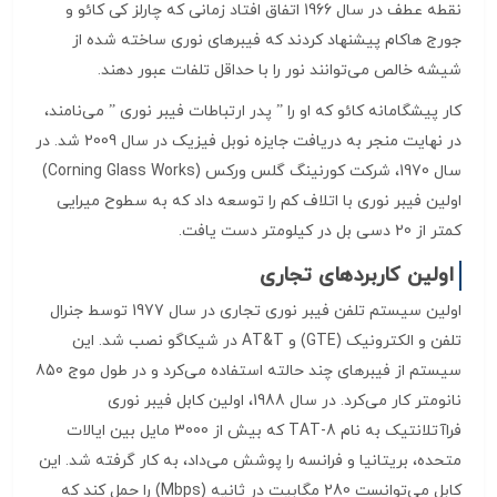
نقطه عطف در سال 1966 اتفاق افتاد زمانی که چارلز کی کائو و
جورج هاکام پیشنهاد کردند که فیبرهای نوری ساخته شده از
شیشه خالص می‌توانند نور را با حداقل تلفات عبور دهند.
کار پیشگامانه کائو که او را ” پدر ارتباطات فیبر نوری ” می‌نامند،
در نهایت منجر به دریافت جایزه نوبل فیزیک در سال 2009 شد. در
سال 1970، شرکت کورنینگ گلس ورکس (Corning Glass Works)
اولین فیبر نوری با اتلاف کم را توسعه داد که به سطوح میرایی
کمتر از 20 دسی بل در کیلومتر دست یافت.
اولین کاربردهای تجاری
اولین سیستم تلفن فیبر نوری تجاری در سال 1977 توسط جنرال
تلفن و الکترونیک (GTE) و AT&T در شیکاگو نصب شد. این
سیستم از فیبرهای چند حالته استفاده می‌کرد و در طول موج 850
نانومتر کار می‌کرد. در سال 1988، اولین کابل فیبر نوری
فراآتلانتیک به نام TAT-8 که بیش از 3000 مایل بین ایالات
متحده، بریتانیا و فرانسه را پوشش می‌داد، به کار گرفته شد. این
کابل می‌توانست 280 مگابیت در ثانیه (Mbps) را حمل کند که