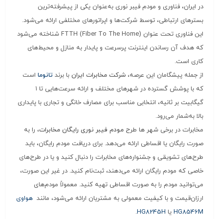
در ایران، فناوری و مودم فیبر نوری به‌عنوان یکی از پیشرفته‌ترین
بسترهای ارتباطی، توسط شرکت‌ها و اپراتورهای مختلفی ارائه می‌شود.
این فناوری تحت عنوان FTTH (Fiber To The Home) شناخته می‌شود
که هدف آن رساندن اینترنت پرسرعت و پایدار به منازل و محیط‌های
کاری است.
از جمله پیشگامان این عرصه،
شرکت مخابرات ایران
با برند
تانوما
است
که با پوشش گسترده در شهرهای مختلف و ارائه سرعت‌هایی تا ۱
گیگابیت بر ثانیه، انتخابی مناسب برای مصارف خانگی و تجاری با پایداری
بالا به‌شمار می‌رود.
مخابرات در برخی شهر ها طرح‌
مودم فیبر نوری رایگان مخابرات
،
را به
صورت رایگان یا اقساطی ارائه می‌دهد.
برای دریافت مودم رایگان، باید
طرح‌های تشویقی و جشنواره‌های مخابرات را دنبال کنید و یا در طرح‌های
خاصی که مودم رایگان ارائه می‌دهند، ثبت‌نام کنید.
در غیر این صورت،
می‌توانید مودم را به صورت اقساطی تهیه کنید.
معمولاً مودم‌های
ارزان‌قیمت و با کیفیت معمولی به مشتریان ارائه می‌شود، مانند
هواوی
HG8546M
یا
HG8245H
.