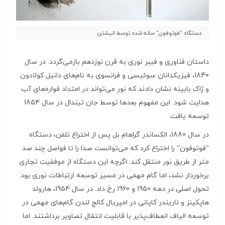
دستگاه “فوتوفون” ساته شده توسط انیشتن
داستان فناوری و فیبر نوری به قرن نوزدهم بازمی‌گردد. در سال
1840، فیزیکدانان سوئیسی و فرانسوی به نام‌های دانیل کولادون
و ژاک بابینه نشان دادند که نور می‌تواند در امتداد فواره‌های آب
هدایت شود. این مفهوم بعدها توسط جان تیندال در سال 1854
توسعه یافت.
در سال 1880، الکساندر گراهام بل پس از اختراع تلفن، دستگاه
“فوتوفون” را اختراع کرد که می‌توانست صدا را تا فواصل چند صد
متر از طریق نور منتقل کند. اگرچه این دستگاه از موفقیت تجاری
برخوردار نشد، اما گام مهمی در مسیر توسعه ارتباطات نوری بود.
تحول اصلی در دهه 1950 و 1960 رخ داد. در سال 1954، هارولد
هاپکینز و ناریندر کاپانی در امپریال کالج لندن گام‌های مهمی در
توسعه الیاف انعطاف‌پذیر با قابلیت انتقال تصاویر برداشتند. اما