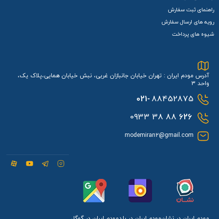
راهنمای ثبت سفارش
رویه های ارسال سفارش
شیوه های پرداخت
آدرس مودم ایران : تهران خیابان جانبازان غربی، نبش خیابان همایی،پلاک یک،
واحد 3
021-
88452875
88 38 0933
626
modemiran2@gmail.com
مودم ایران در نشان
مودم ایران در بلد
مودم ایران در گوگل