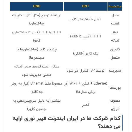
مشخصه
ONT
ONU
محل
در نقاط توزیع (مثل اتاق مخابرات
داخل خانه/دفتر کاربر
نصب
ساختمان)
نوع
FTTB/FTTC (فیبر تا ساختمان/
FTTH (فیبر تا خانه)
شبکه
کافو)
کاربران
چندین کاربر (ساختمان‌ها یا
یک کاربر (خانگی)
متصل
مجتمع‌ها)
ممکن است توسط مدیر شبکه
مدیریت
توسط ISP کنترل می‌شود
محلی مدیریت شود
Ethernet + تلفن + Wi-Fi (در
معمولاً فقط Ethernet (نیاز به روتر
پورت‌ها
برخی مدل‌ها)
جداگانه)
مصرف
بیشتر (به دلیل سرویس‌دهی به
کمتر
انرژی
چندین کاربر)
کدام شرکت ها در ایران اینترنت فیبر نوری ارایه
می دهند؟