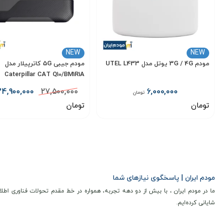
مودم 4.5G / TDLTE جیبی هواوی مدل HUAWEI W06 + سیمکارت آسیاتک و بسته اولیه از شبکه‌های WiMAX 2+ و 4G LTE پشتیبانی می‌کند و به لطف فناوری‌های پیشرفته، به حداکثر
گیگابیت بر ثانیه
و
سرعت آپلود 75 مگابیت بر ثانیه
دست می‌یابد.
وای فای
این دستگاه از هر
دو باند فرکانسی 2.4 و 5 گیگاهرتز
پشتیبانی کرده و م
NEW
NEW
مودم 3G / 4G یوتل مدل UTEL L433
مودم جیبی 5G کاترپیلار مدل
اشتراک‌گذاری اینترنت پرسرعت را برای کاربران فراهم می‌سازد.
Caterpillar CAT Q10/BM1R1A
باطری
24,900,000
27,500,000
6,000,000
تومان
مودم TD LTE جیبی هواوی مدل HUAWEI W06 از یک صفحه نمایش لمسی TFT حدود 2.4 اینچی برای نمایش اطلاعات و کنترل دستگاه بهره می‌برد.
تومان
تومان
باتری 3000 میلی‌ آمپر ساعتی است و شارژ دستگاه از طریق پورت USB Type-C انجام می‌شود و از فناوری شارژ سریع نیز پشتیبانی می‌کند، که زمان شارژ را به حداقل می‌رساند و بهره‌وری را افزایش می‌ دهد.
انتخاب گزینه
انتخاب گزینه
توصیه مهم:
برای تکمیل فرایند فعال‌سازی سیم‌کارت، ضروری است پس از 
شماره پیامرسان ها:
09333888626
مودم ایران | پاسخگوی نیازهای شما
تیم پشتیبانی ما در سریع‌ترین زمان ممکن راهنمایی‌ های لازم را در اختیا
ما در مودم ایران ، با بیش از دو دهه تجربه، همواره در خط مقدم تحولات فناوری اطلا
شایانی کرده‌ایم.