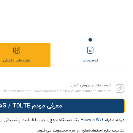
توضیحات
توضیحات تکمیلی
توضیحات و بررسی کامل
Internet modem huawei speed wifi next w06 with asiatech simcard
معرفی مودم 4.5G / TDLTE جیبی هواوی مدل HUAWEI W06 + سیمکارت آسیاتک و بسته اولیه
مودم همراه
Huawei W06
مناسب برای استفاده‌های روزمره محسوب می‌شود.