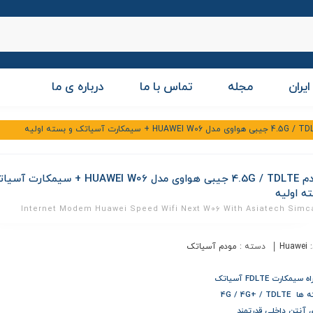
ایران
مجله
تماس با ما
درباره ی ما
مودم 4.5G / TDLTE جیبی هواوی مدل HUAWEI W06 + سیمکا
ه اولیه
Internet Modem Huawei Speed Wifi Next W06 With Asiatech Simc
:
Huawei
دسته :
مودم آسیاتک
سیمکارت FDLTE آسیاتک
4G / 4G+ / TDLT
ی آنتن داخلی قدرتمند