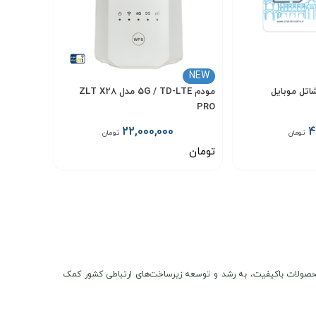
سرعت دانلود 1.23
صال همزمان تا 16 دستگاه
مختلف را دارا می‌باشد و امکان
NEW
تل موبایل
مودم 5G / TD-LTE مدل ZLT X28
PRO
22,000,000
4
تومان
تومان
تومان
انتخاب گزینه
ن و محصولات باکیفیت، به رشد و توسعه زیرساخت‌های ارتباطی کشور کمک