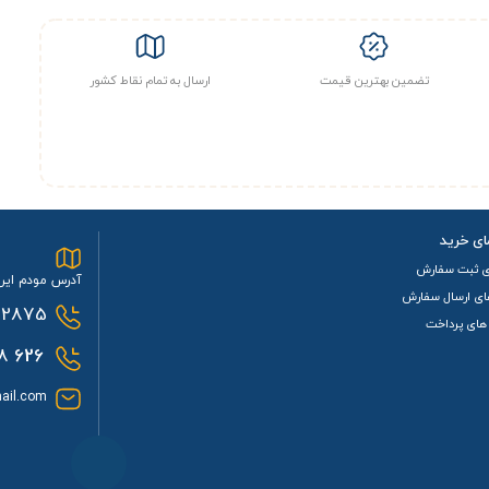
تضمین بهترین قیمت
ارسال به تمام نقاط کشور
ای خرید
ی ثبت سفارش
آدرس مودم ایرا
ای ارسال سفارش
2875
های پرداخت
0933
626
ail.com