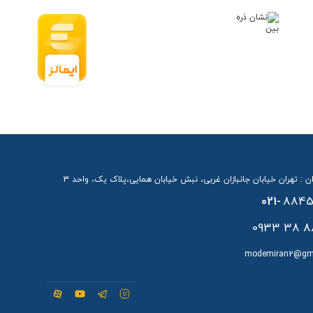
ن : تهران خیابان جانبازان غربی، نبش خیابان همایی،پلاک یک، واحد 3
021-
8845
88 38 
modemiran2@gm