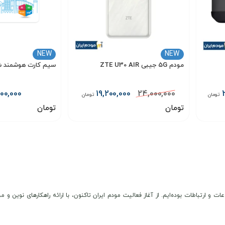
طابق با
استاندارد وای‌فای 802.11a/b/g/n/ac
عمل می‌کند. این مودم قابلیت
ات
NEW
NEW
مودم 5G جیبی ZTE U30 AIR
سیم کارت هوشمند شا
00,000
19,200,000
24,000,000
تومان
تومان
تومان
تومان
انتخاب گزینه
انتخاب گزینه
خرید، از طریق پیامرسان های داخلی مدارک مورد نیاز را ارسال نمایید.
رتان قرار می‌دهد.
عات و ارتباطات بوده‌ایم. از آغاز فعالیت مودم ایران تاکنون، با ارائه راهکارهای نوی