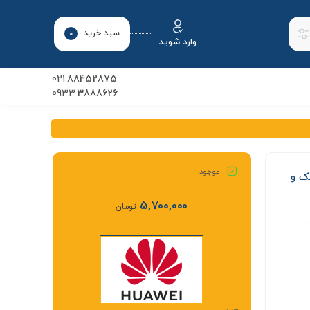
سبد خرید
0
وارد شوید
021
88452875
0933
3888626
موجود
رت آسیاتک و
5,700,000
تومان