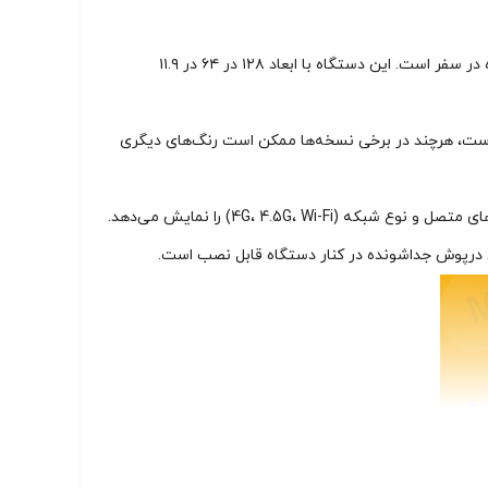
مودم 4.5G / TDLTE جیبی هواوی مدل HUAWEI W06 + سیمکارت آسیاتک و بسته اولیه با طراحی عالی، گزینه‌ای مناسب برای حمل روزمره و استفاده در سفر است. این دستگاه با ابعاد ۱۲۸ در ۶۴ در ۱۱.۹
 است، هرچند در برخی نسخه‌ها ممکن است رنگ‌های دیگری
یق درپوش جداشونده در کنار دستگاه قابل نصب است.