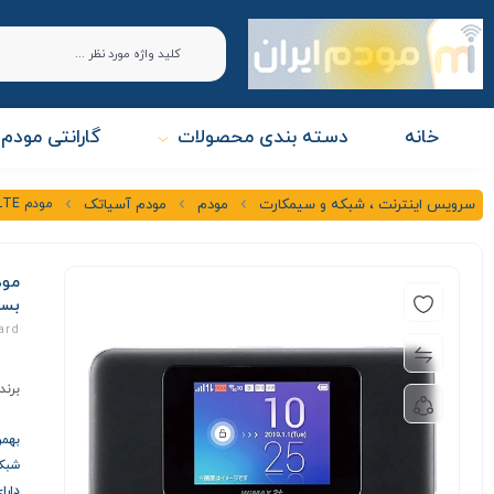
خانه
دسته بندی محصولات
گارانتی مودم 
مودم 4.5G / TDLTE جیبی هواوی مدل HUAWEI W06 + سیمکارت آسیاتک و بسته اولیه
سرویس اینترنت ، شبکه و سیمکارت
مودم
مودم آسیاتک
بست
ard
برند
بهمراه 
شبکه ها E
دارا