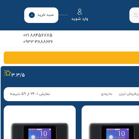
سبد خرید
0
وارد شوید
021
88452875
0933
3888626
3.3
/5
پرفروش ترین
به زودی
نمایش 1–24 از 59 نتیجه