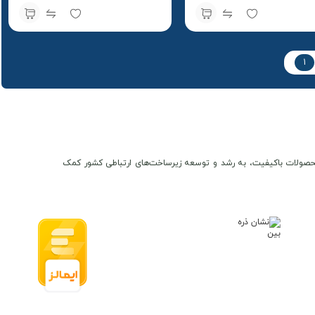
سویالینک Soyealink + سیمکارت
سویالینک Soyealink + سیمکارت
 بسته اولیه
شاتل و بسته اولیه
1
ن و محصولات باکیفیت، به رشد و توسعه زیرساخت‌های ارتباطی کشور کمک