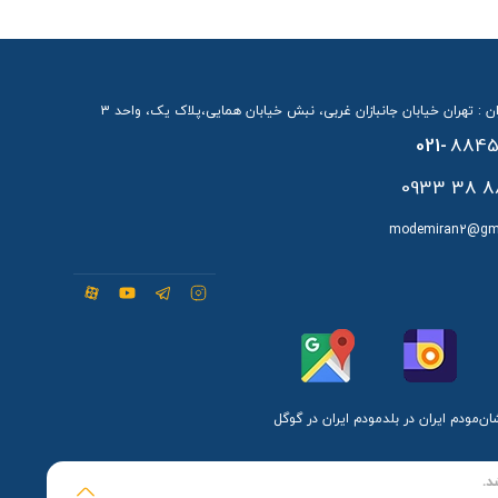
ن : تهران خیابان جانبازان غربی، نبش خیابان همایی،پلاک یک، واحد 3
021-
8845
88 38 
modemiran2@gm
شان
مودم ایران در بلد
مودم ایران در گوگل
د.