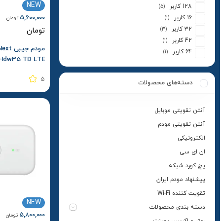
NEW
128 کاربر
(5)
5,600,000
16 کاربر
تومان
(1)
32 کاربر
تومان
(3)
42 کاربر
(1)
مودم ج
64 کاربر
(1)
سفارش au
5
دسته‌های محصولات
آنتن تقویتی موبایل
آنتن تقویتی مودم
الکترونیکی
ان ای سی
پچ کورد شبکه
پیشنهاد مودم ایران
تقویت کننده Wi-Fi
NEW
دسته بندی محصولات
5,800,000
تومان
روتر و اکسس پوینت