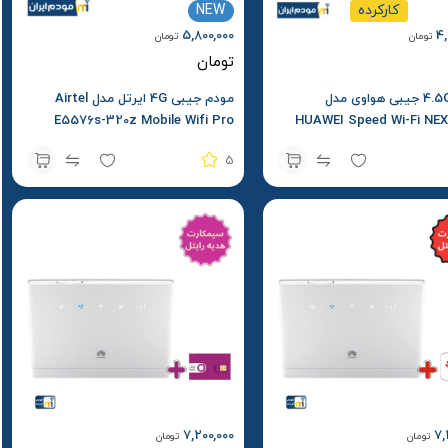
کارکرده
NEW
5,800,000
4,
تومان
تومان
تومان
مودم 4.5G جیبی هواوی مدل
مودم جیبی 4G ایرتل مدل Airtel
E5576s-320z Mobile Wifi Pro
HUAWEI Speed Wi-Fi NE
ه – استوک
5
7,200,000
7,
تومان
تومان