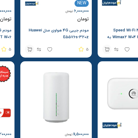
NEW
000,000
6,000,000
تومان
تومان
تومان
یبی Speed Wi-Fi Next
مودم جیبی 4G هواوی مدل Huawei
Wimax2 W04 Hdw35 TD LTE به
E5576s-320z
XT W06
کارکرد
5
5
200,000
11,500,000
تومان