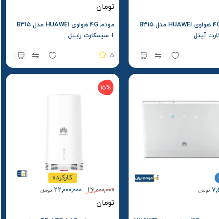
تومان
مودم 4G هواوی HUAWEI مدل B315
مودم 4G هواوی HUAWEI مدل B315
رت آپتل
+ سیمکارت رایتل
5
15%
کارکرده
22,000,000
26,000,000
7,
تومان
تومان
تومان