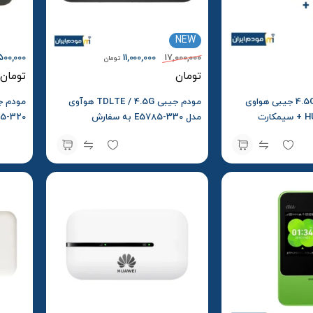
NEW
500,000
11,000,000
17,000,000
تومان
تومان
تومان
مودم 4.5G / TDLTE جیبی هواوی
مودم جیبی TDLTE / 4.5G هوآوی
مدل HUAWEI W06 + سیمکارت
مدل E5785-330 به سفارش
ولیه
سویالینک Soyealink
box S2