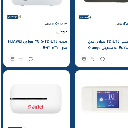
10,500,000
12,
تومان
تومان
تومان
مودم جیبی TD-LTE هواوی مدل
مودم 4G.5/TD-LTE هوآوی HUAWEI
E5785-320 به سفارش Orange
مدل B612-533
Air