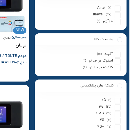
Airtel
(2)
Huawei
(47)
هوآوی
(2)
NEW
5,700,000
تومان
وضعیت کالا
تومان
آکبند
(51)
استوک در حد نو
(2)
کارکرده در حد نو
(4)
آسیاتک و بسته ا
شبکه های پشتیبانی
2G
(1)
3G
(25)
4.5G
(22)
4G
(51)
4G+
(17)