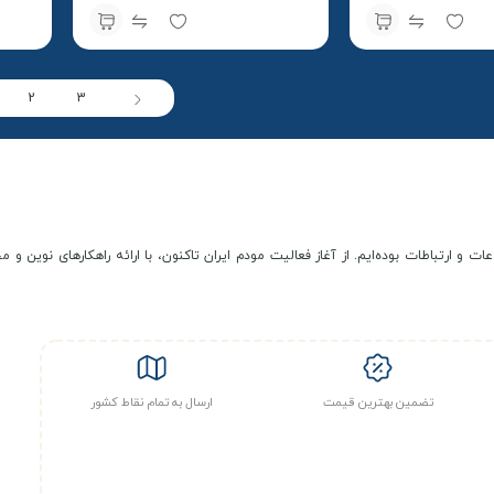
سویالینک Soyealink + سیمکارت
سویالینک Soyealink + سیمکارت
ه
سپنتا و بسته اولیه
رایتل و
2
3
عات و ارتباطات بوده‌ایم. از آغاز فعالیت مودم ایران تاکنون، با ارائه راهکارهای نوی
تضمین بهترین قیمت
ارسال به تمام نقاط کشور