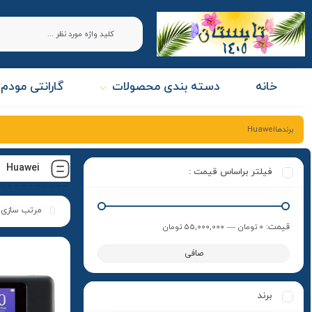
خانه
دسته بندی محصولات
گارانتی مودم 
برندهاHuawei
Huawei
فیلتر براساس قیمت :
قيمت:
0 تومان
—
55,000,000 تومان
صافی
برند