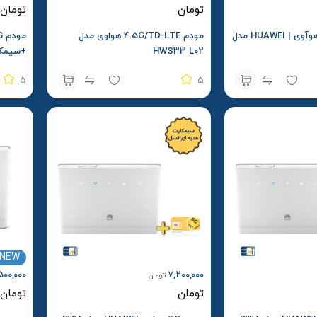
تومان
تومان
مودم جیبی 4G هوآوی | HUAWEI مدل
مودم 4.5G/TD-LTE هواوی مدل
HWS33 L02
+سیمکا
5
5
NEW
500,000
7,200,000
تومان
تومان
تومان