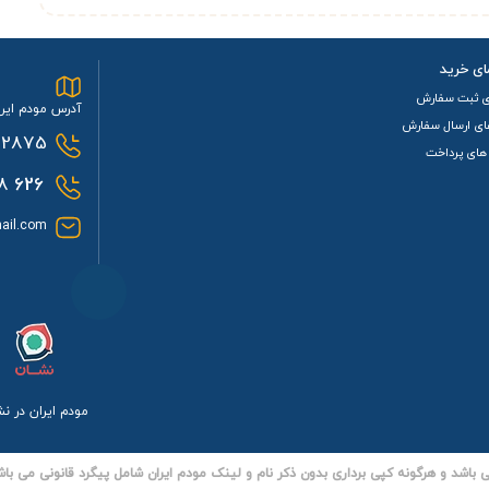
ای خرید
ی ثبت سفارش
آدرس مودم ایرا
ای ارسال سفارش
2875
های پرداخت
0933
626
ail.com
مودم ایران در ن
باشد و هرگونه کپی برداری بدون ذکر نام و لینک مودم ایران شامل پیگرد قانونی می باش