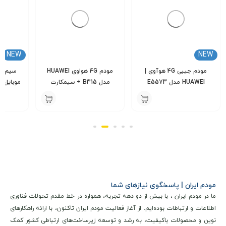
امکان پذیر می سازد.
NEW
NEW
مودم جیبی 4G هوآوی |
مودم 4G هواوی HUAWEI
سیم کا
HUAWEI مدل E5573
مدل B315 + سیمکارت
ایرانسل
ا
000
7,200,000
5,800,000
تومان
تومان
مودم ایران | پاسخگوی نیازهای شما
ما در مودم ایران ، با بیش از دو دهه تجربه، همواره در خط مقدم تحولات فناوری
اطلاعات و ارتباطات بوده‌ایم. از آغاز فعالیت مودم ایران تاکنون، با ارائه راهکارهای
مشخصات فنی و کلیدی
نوین و محصولات باکیفیت، به رشد و توسعه زیرساخت‌های ارتباطی کشور کمک