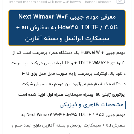
Internet modem speed wi-fi next w04 hdw35 + irancell simcard
معرفی مودم جیبی Next Wimax2 W04
Hdw35 TDLTE / 4.5G به سفارش au +
سیمکارت ایرانسل و بسته آغازین
مودم جیبی Huawei W04 یک دستگاه همراه پرسرعت است که از
تکنولوژیTDLTE WiMAX 2 + و LTE پشتیبانی می‌کند و با سرعت
دانلود بالا، اینترنت پرسرعت را به صورت قابل حمل برای تا 10
دستگاه مختلف فراهم می‌آورد. این مودم به سفارش شرکت
اپراتوری ژاپنی au بهمراه سیمکارت همراه اول ارایه شده است
مشخصات ظاهری و فیزیکی
مودم جیبی Next Wimax2 W04 Hdw35 TDLTE / 4.5G به
سفارش au + سیمکارت ایرانسل و بسته آغازین دارای ابعاد جمع و