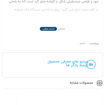
جور و طراحی مستطیلی شکل با گوشه های گرد است که به راحتی
در کف دست جای می گیرد. روی بدنه این دستگاه یک صفحه
نمایش لمسی ال سی دی قرار دارد که اطلاعات وضعیت شبکه،
سطح باتری و سرعت اینترنت را به طور واضح نشان می دهد.
نمایش
ادامه مطلب
در قسمت پایین دستگاه،
درگاه USB Type-C
برای شارژ و ارتباط
دیتا تعبیه شده است. پنل پشتی دستگاه محل قرارگیری باتری
برچسب:
جدید
2750 میلی آمپر ساعتی است. کلیدهای فیزیکی دستگاه شامل
دکمه پاور و
دکمه تنظیمات WPS
و سیم کارت نانو در کناره های
ویدیو های معرفی محصول
توسط بلاگر ها
دستگاه قرار گرفته اند.
وزن سبک این مودم (حدود 130 گرم) و سطح مقاوم آن با پوشش
محصولات مشابه
مات، حمل و استفاده طولانی مدت از آن را بسیار آسان می کند.
روی بدنه همچنین یک برچسب حاوی اطلاعات SSID و رمز عبور
پیش فرض وای فای وجود دارد که دسترسی اولیه به شبکه را