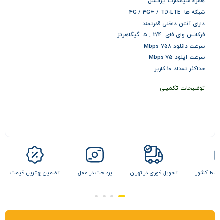
همراه سیمکارت ایرانسل
شبکه ها 4G / 4G+ / TD-LTE
دارای آنتن داخلی قدرتمند
فرکانس وای فای 2/4 , 5 گیگاهرتز
سرعت دانلود 758 Mbps
سرعت آپلود 75 Mbps
حداکثر تعداد 10 کاربر
توضیحات تکمیلی
 نقاط کشور
تحویل فوری در تهران
پرداخت در محل
تضمین بهترین قیمت