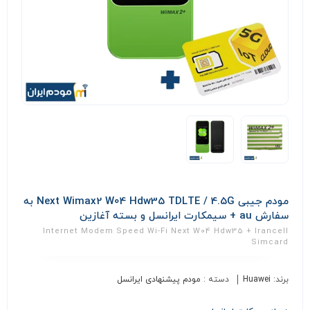
مودم جیبی Next Wimax2 W04 Hdw35 TDLTE / 4.5G به
سفارش au + سیمکارت ایرانسل و بسته آغازین
Internet Modem Speed Wi-Fi Next W04 Hdw35 + Irancell
Simcard
برند:
Huawei
دسته :
مودم پیشنهادی ایرانسل