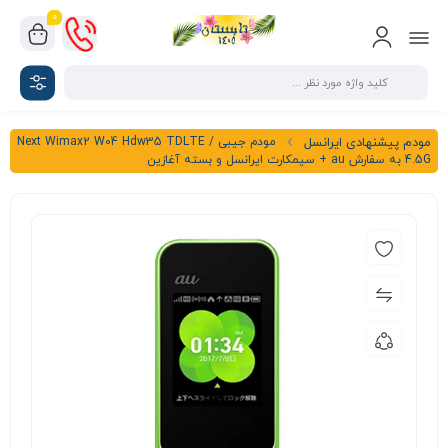
0
مودم جیبی Next Wimax2 W04 Hdw35 TDLTE /
مودم پیشنهادی ایرانسل
4.5G به سفارش au + سیمکارت ایرانسل و بسته آغازین