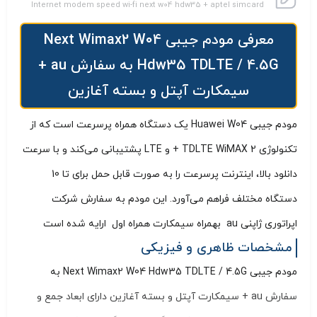
Internet modem speed wi-fi next w04 hdw35 + aptel simcard
معرفی مودم جیبی Next Wimax2 W04
Hdw35 TDLTE / 4.5G به سفارش au +
سیمکارت آپتل و بسته آغازین
مودم جیبی Huawei W04 یک دستگاه همراه پرسرعت است که از
تکنولوژی TDLTE WiMAX 2 + و LTE پشتیبانی می‌کند و با سرعت
دانلود بالا، اینترنت پرسرعت را به صورت قابل حمل برای تا 10
دستگاه مختلف فراهم می‌آورد. این مودم به سفارش شرکت
اپراتوری ژاپنی au بهمراه سیمکارت همراه اول ارایه شده است
مشخصات ظاهری و فیزیکی
مودم جیبی Next Wimax2 W04 Hdw35 TDLTE / 4.5G به
سفارش au + سیمکارت آپتل و بسته آغازین دارای ابعاد جمع و