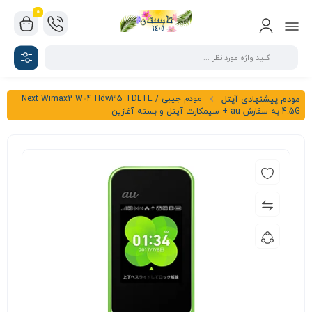
0
مودم جیبی Next Wimax2 W04 Hdw35 TDLTE /
مودم پیشنهادی آپتل
4.5G به سفارش au + سیمکارت آپتل و بسته آغازین