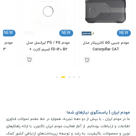
امکان پذیر می سازد.
NEW
NEW
NEW
مودم جیبی 5G کاترپیلار مدل
مودم 3G / 4G ایرانسل مدل
Caterpillar CAT
FD-i40 B2 (سیم کارت +
383 به سفارش
27,500,000
Q10/BM1R1A
بسته آغازین)
000
5,400,000
تومان
24,900,000
تومان
مودم ایران | پاسخگوی نیازهای شما
ما در مودم ایران ، با بیش از دو دهه تجربه، همواره در خط مقدم تحولات فناوری
اطلاعات و ارتباطات بوده‌ایم. از آغاز فعالیت مودم ایران تاکنون، با ارائه راهکارهای
نوین و محصولات باکیفیت، به رشد و توسعه زیرساخت‌های ارتباطی کشور کمک