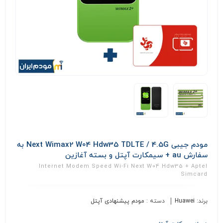
مودم جیبی Next Wimax2 W04 Hdw35 TDLTE / 4.5G به
سفارش au + سیمکارت آپتل و بسته آغازین
Internet Modem Speed Wi-Fi Next W04 Hdw35 + Aptel
Simcard
برند:
Huawei
دسته :
مودم پیشنهادی آپتل