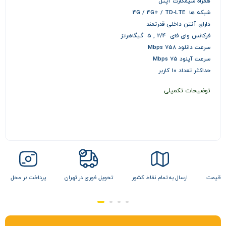
همراه سیمکارت آپتل
شبکه ها 4G / 4G+ / TD-LTE
دارای آنتن داخلی قدرتمند
فرکانس وای فای 2/4 , 5 گیگاهرتز
سرعت دانلود 758 Mbps
سرعت آپلود 75 Mbps
حداکثر تعداد 10 کاربر
توضیحات تکمیلی
ن قیمت
ارسال به تمام نقاط کشور
تحویل فوری در تهران
پرداخت در محل