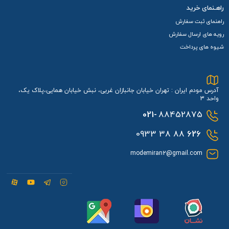
راهـنمای خرید
شبکه‌های WiMAX 2+ و LTE است. از طریق
درگاه USB Type-C
هم
راهنمای ثبت سفارش
برای انتقال داده و هم برای
شارژ باتری 2750 میلی‌آمپر
ساعتی آن
رویه های ارسال سفارش
استفاده می‌شود.
شیوه های پرداخت
دیگر ویژگی ها
مودم جیبی Next Wimax2 W04 Hdw35 TDLTE / 4.5G به
آدرس مودم ایران : تهران خیابان جانبازان غربی، نبش خیابان همایی،پلاک یک،
سفارش au + سیمکارت آپتل و بسته آغازین مجهز به صفحه
واحد 3
021-
88452875
نمایش لمسی است که اطلاعات ضروری مانند سطح سیگنال، میزان
88 38 0933
626
مصرف داده و وضعیت باتری را نمایش می‌دهد و از
فناوری NFC
نیز
برای اتصال آسان دستگاه‌های مختلف بهره می‌برد.
modemiran2@gmail.com
در بخش شبکه‌های ارتباطی، از
سیم‌کارت نانو
سایز پشتیبانی کرده
و امکان استفاده از شبکه‌های نسل چهارم LTE و فناوری WiMAX
2+ را دارا می‌باشد.