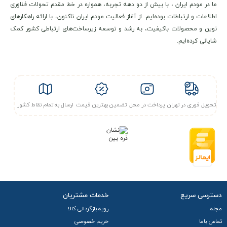
ما در مودم ایران ، با بیش از دو دهه تجربه، همواره در خط مقدم تحولات فناوری
اطلاعات و ارتباطات بوده‌ایم. از آغاز فعالیت مودم ایران تاکنون، با ارائه راهکارهای
نوین و محصولات باکیفیت، به رشد و توسعه زیرساخت‌های ارتباطی کشور کمک
شایانی کرده‌ایم.
مشخصات فنی و کلیدی
تحویل فوری در تهران
پرداخت در محل
تضمین بهترین قیمت
ارسال به تمام نقاط کشور
مودم 5G هواوی مدل Huawei CPE5 H155-380 یکی از پیشرفته‌
ترین تجهیزات ارتباطی در حوزه اینترنت پرسرعت خانگی و سازمانی
به شمار می‌ رود که با بهره‌گیری از چیپست نوین 5G
Balong
5000
و LTE Advanced، امکان اتصال به شبکه‌ های اپراتوری نسل
جدید را فراهم می‌ سازد.
دسترسی سریع
خدمات مشتریان
این دستگاه با پشتیبانی از باندهای فرکانسی Sub-6GHz برای 5G و
مجله
رویه بازگردانی کالا
باندهای متنوع LTE، قابلیت تطبیق با شرایط مختلف منطقه‌ ای را
تماس باما
حریم خصوصی