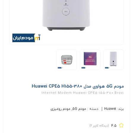
مودم 5G هواوی مدل Huawei CPE5 H155-380
Internet Modem Huawei CPE5 155-380 Brovi
برند:
Huawei
دسته :
مودم 5G
,
مودم رومیزی
4.5
(دیدگاه کاربر
2
)