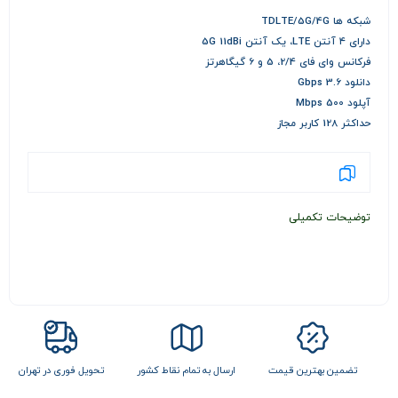
شبکه ها TDLTE/5G/4G
دارای ۴ آنتن LTE، یک آنتن 5G 11dBi
فرکانس وای فای 2/4، 5 و 6 گیگاهرتز
دانلود 3.6 Gbps
آپلود 500 Mbps
حداکثر 128 کاربر مجاز
توضیحات تکمیلی
ل
تضمین بهترین قیمت
ارسال به تمام نقاط کشور
تحویل فوری در تهران