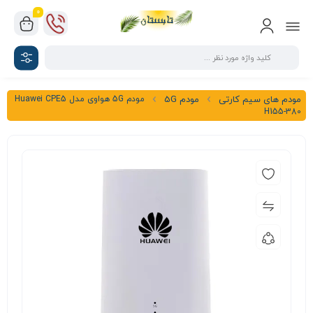
0
مودم 5G هواوی مدل Huawei CPE5
مودم های سیم کارتی
مودم 5G
H155-380