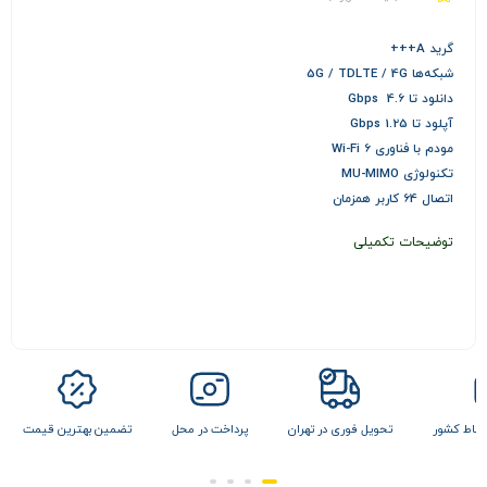
گرید A+++
شبکه‌ها 5G / TDLTE / 4G
دانلود تا 4.6 Gbps
آپلود تا 1.25 Gbps
مودم با فناوری Wi-Fi 6
تکنولوژی MU-MIMO
اتصال 64 کاربر همزمان
توضیحات تکمیلی
ر تهران
پرداخت در محل
تضمین بهترین قیمت
ارسال به تمام نقاط کشور