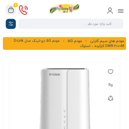
0
مودم 5G دی-لینک مدل D-Link
مودم های سیم کارتی
مودم 5G
DWR-2000M کارکرده – استوک