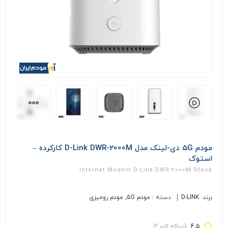
مودم 5G دی-لینک مدل D-Link DWR-2000M کارکرده –
استوک
Internet Modem D-Link DWR-2000M Stock
برند:
D-LINK
دسته :
مودم 5G
,
مودم رومیزی
4.5
(دیدگاه کاربر
2
)