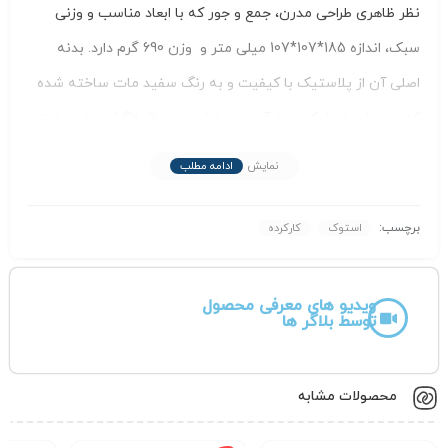
نظر ظاهری طراحی مدرن، جمع‌ و جور که با ابعاد مناسب و وزنی
سبک، اندازه 185*107*107 میلی متر و وزن 690 گرم دارد. بدنه
اصلی آن از پلاستیک با کیفیت و به رنگ سفید مات ساخته شده
که هم جلوه‌ ای لوکس به آن می‌بخشد و هم اثر انگشت را به راحتی
نشان نمی‌دهد.
نمایش
ادامه مطلب
جلو دستگاه
در جلوی دستگاه، یک صفحه نمایش OLED مربع‌شکل و کوچک
برچسب:
استوک
کارکرده
تعبیه شده که اطلاعات حیاتی مانند نوع شبکه متصل شده (5G یا
4G)، قدرت سیگنال، وضعیت برق را به طور واضح به کاربر نشان
ویدیو های معرفی محصول
توسط بلاگر ها
می‌دهد. در کنار این نمایشگر، تنها یک دکمه پاور برای کنترل روشن
و خاموش کردن دستگاه قرار گرفته است. در لبه بالایی مودم، نماد
برند D-Link به زیبایی حک شده است.
محصولات مشابه
پشت دستگاه