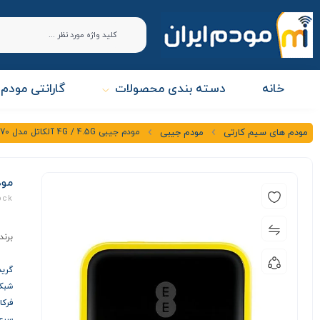
خانه
دسته بندی محصولات
گارانتی مودم 
مودم جیبی 4G / 4.5G آلکاتل مدل EE70 کارکرده – استوک
مودم های سیم کارتی
مودم جیبی
مودم جیبی 5G
ock
برند
گرید A+
شبکه ها
فرکانس
سرعت د