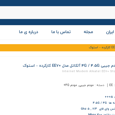
ایران
مجله
تماس با ما
درباره ی ما
4G / 4. آلکاتل مدل EE70 کارکرده – استوک
Internet Modem Alkatel EE70 St
:
EE
دسته :
مودم جیبی
,
مودم 4G+
++
 4.5G / 4G
 وای فای 2/4 , 5 Ghz
انلود 300 Mbps