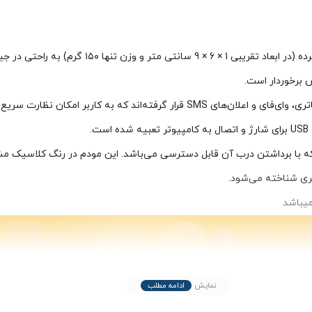
مودم جیبی 4G / 4.5G آلکاتل مدل EE71 با طراحی جمع‌ و جو
 برخوردار است.
در قسمت جلویی دستگاه، چراغ‌های LED نشان‌دهنده وضعیت سیگنال، باتری، وای‌فای و اعلان‌ها
ستگاه نیز محل قرارگیری سیم‌کارت نانو (Nano-SIM) است که با برداشتن درب آن قابل دسترسی می‌باشد. این
هری شناخته می‌شود.
میباشد
نمایش
ادامه مطلب