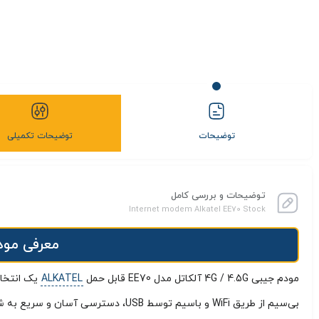
توضیحات
توضیحات تکمیلی
توضیحات و بررسی کامل
Internet modem Alkatel EE70 Stock
معرفی مودم جیبی 4G / 4.5G آلکا
مودم جیبی 4G / 4.5G آلکاتل مدل EE70 قابل حمل
ALKATEL
یک انتخاب