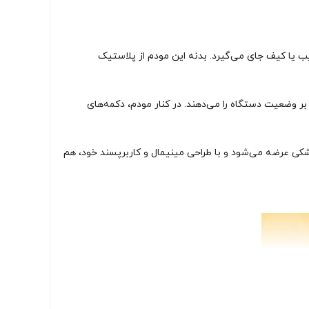
ر و ابعاد فشرده (در ابعاد تقریبی 1 × 6 × 9 سانتی متر و وزن تنها ۱۵۰ گرم) به راحتی در جیب یا کیف جای می‌گیرد. بدنه این مودم از پلاستیک
ی SMS قرار گرفته‌اند که به کاربر امکان نظارت سریع بر وضعیت دستگاه را می‌دهند. در کنار مودم، دکمه‌های
 مودم در رنگ‌ کلاسیک مشکی عرضه می‌شود و با طراحی مینیمال و کاربرپسند خود، هم