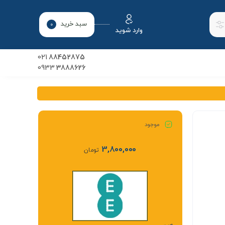
سبد خرید
0
وارد شوید
021
88452875
0933
3888626
موجود
3,800,000
تومان