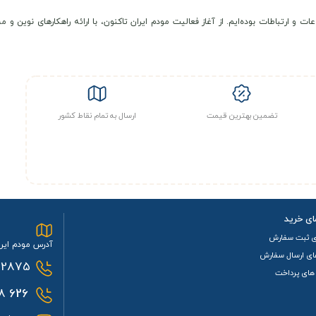
عات و ارتباطات بوده‌ایم. از آغاز فعالیت مودم ایران تاکنون، با ارائه راهکارهای نوی
با استاندارد CAT 6، امکان استفاده همزمان 15 دستگاه را بدون افت کیفیت فراهم کرده و با
اینترنت را رقم می‌زند.
تضمین بهترین قیمت
ارسال به تمام نقاط کشور
ارسال و دریافت پیامک و کدهای USSD
را نیز ممکن کرده است.
باتری ۲۱۵۰ میلی‌ آمپر
کل‌های WPA/WPA2
قابل دسترسی بوده و همچنین
دیواره آتش (Firewall)
ای خرید
پشتیبانی از SMS، DHCP، فایروال داخلی، پشتیبانی از DDNS
​
ی ثبت سفارش
آدرس مودم ایرا
ای ارسال سفارش
2875
های پرداخت
0933
626