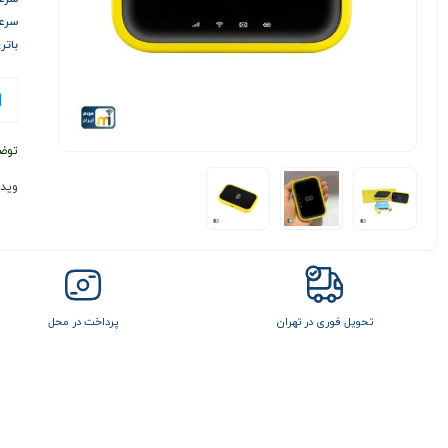
سرعت آ
باتری 150
توض
وید
تحویل فوری در تهران
پرداخت در محل