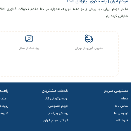
مودم ایران | پاسخگوی نیازهای شما
ما در مودم ایران ، با بیش از دو دهه تجربه، همواره در خط مقدم تحولات فناوری اطلا
شایانی کرده‌ایم.
مشخصات فنی و کلیدی
مودم جیبی 4G / 4.5G آلکاتل مدل EE70 کارکرده – استوک در فرکانس‌ های ۲.۴ و ۵ گیگاهرتز
مگابیت
بر ثانیه و
سرعت آپلود 5۰ مگابیت
، تجربه‌ای روان و پرسرعت از 
تحویل فوری در تهران
پرداخت در محل
امنیت
این مودم توانایی پشتیبانی از حداکثر 15 کاربر به طور همزمان را دارد و حتی
می‌کند و از طریق
درگاه Micro USB
قابل شارژ است. برای حفظ امنیت،
پروت
دیگر امکانات
دسترسی سریع
خدمات مشتریان
راهـنم
از دیگر امکانات مودم جیبی 4G / 4.5G آلکاتل مدل EE70 کارکرده – استوک می‌توان به
مجله
رویه بازگردانی کالا
راهنما
سریع دستگاه را ممکن می‌سازند.
تماس باما
حریم خصوصی
رویه ه
درباره ی ما
پرسش و پاسخ
شیوه 
فروشگاه
گارانتی مودم ایران