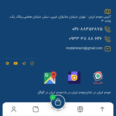
آدرس مودم ایران : تهران خیابان جانبازان غربی، نبش خیابان همایی،پلاک یک،
واحد 3
021-
88452875
88 38 0933
626
modemiran2@gmail.com
مودم ایران در نشان
مودم ایران در بلد
مودم ایران در گوگل
0
کلیه حقوق مادی و معنوی برای مودم ایران محفوظ می
باشد و هرگونه کپی برداری بدون ذکر نام و لینک مودم
ایران شامل پیگرد قانونی می باشد.