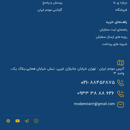
درباره ی ما
پرسش و پاسخ
فروشگاه
گارانتی مودم ایران
راهـنمای خرید
راهنمای ثبت سفارش
رویه های ارسال سفارش
شیوه های پرداخت
آدرس مودم ایران : تهران خیابان جانبازان غربی، نبش خیابان همایی،پلاک یک،
واحد 3
021-
88452875
88 38 0933
626
modemiran2@gmail.com