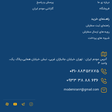
درباره ی ما
پرسش و پاسخ
فروشگاه
گارانتی مودم ایران
راهـنمای خرید
راهنمای ثبت سفارش
رویه های ارسال سفارش
شیوه های پرداخت
آدرس مودم ایران : تهران خیابان جانبازان غربی، نبش خیابان همایی،پلاک یک،
واحد 3
021-
88452875
88 38 0933
626
modemiran2@gmail.com