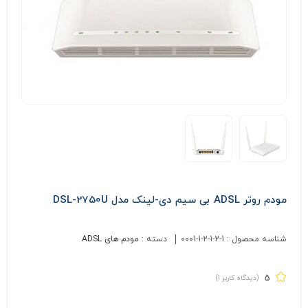
مودم روتر ADSL بی سیم دی-لینک مدل DSL-2750U
شناسه محصول :
0001-1-2-1-2-1
دسته :
مودم های ADSL
5
(دیدگاه کاربر
1
)