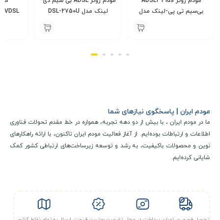
مودم روتر ADSL2 Plus
مودم روتر ADSL بی سیم دی-
مود
بی‌سیم تی پی-لینک مدل
لینک مدل DSL-2750U
TD-W8961N
Link مدل L-224
000
3,600,000
3,900,000
تومان
تومان
مودم ایران | پاسخگوی نیازهای شما
ما در مودم ایران ، با بیش از دو دهه تجربه، همواره در خط مقدم تحولات فناوری
اطلاعات و ارتباطات بوده‌ایم. از آغاز فعالیت مودم ایران تاکنون، با ارائه راهکارهای
نوین و محصولات باکیفیت، به رشد و توسعه زیرساخت‌های ارتباطی کشور کمک
شایانی کرده‌ایم.
تحویل فوری در تهران
پرداخت در محل
تضمین بهترین قیمت
ارسال به تمام نقاط کشور