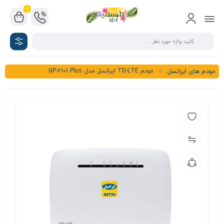
0
مودم TD-LTE ایرانسل مدل GP-2101 Plus
مودم های ایرانسل