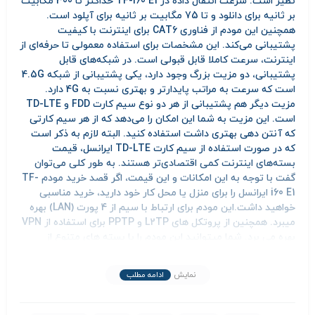
نظیر است. سرعت انتقال داده در TF-i60 E1 حداکثر تا 300 مگابیت
بر ثانیه برای دانلود و تا 75 مگابیت بر ثانیه برای آپلود است.
همچنین این مودم از فناوری CAT6 برای اینترنت با کیفیت
پشتیبانی می‌کند. این مشخصات برای استفاده معمولی تا حرفه‌ای از
اینترنت، سرعت کاملا قابل قبولی است. در شبکه‌های قابل
پشتیبانی، دو مزیت بزرگ وجود دارد، یکی پشتیبانی از شبکه 4.5G
است که سرعت به مراتب پایدارتر و بهتری نسبت به 4G دارد.
مزیت دیگر هم پشتیبانی از هر دو نوع سیم کارت FDD و TD-LTE
است. این مزیت به شما این امکان را می‌دهد که از هر سیم کارتی
که آنتن دهی بهتری داشت استفاده کنید. البته لازم به ذکر است
که در صورت استفاده از سیم کارت TD-LTE ایرانسل، قیمت
بسته‌های اینترنت کمی اقتصادی‌تر هستند. به طور کلی می‌توان
گفت با توجه به این امکانات و این قیمت، اگر قصد خرید مودم TF-
i60 E1 ایرانسل را برای منزل یا محل کار خود دارید، خرید مناسبی
خواهید داشت.این مودم برای ارتباط با سیم از 4 پورت (LAN) بهره
میبرد. همچنین از پروتکل های L2TP و PPTP برای استفاده از VPN
بهره می برد. شما میتوانید این مودم را با بسته های متنوع از
فروشگاه اینترنتی مودم ایران
خریداری کنید.
نمایش
ادامه مطلب
اطلاعات بیشتر محصول