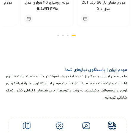
مودم فضای باز 5G برند ZLT
مودم رومیزی 4G هواوی مدل
مدل X10
HUAWEI B315
یوت
000
7,500,000
14,000,000
تومان
تومان
مودم ایران | پاسخگوی نیازهای شما
ما در مودم ایران ، با بیش از دو دهه تجربه، همواره در خط مقدم تحولات فناوری
اطلاعات و ارتباطات بوده‌ایم. از آغاز فعالیت مودم ایران تاکنون، با ارائه راهکارهای
نوین و محصولات باکیفیت، به رشد و توسعه زیرساخت‌های ارتباطی کشور کمک
شایانی کرده‌ایم.