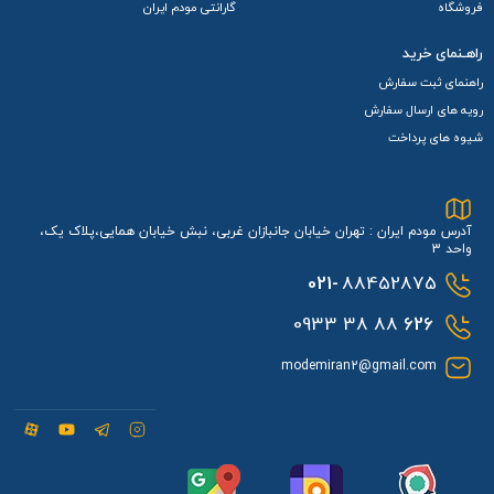
فروشگاه
گارانتی مودم ایران
راهـنمای خرید
راهنمای ثبت سفارش
رویه های ارسال سفارش
شیوه های پرداخت
آدرس مودم ایران : تهران خیابان جانبازان غربی، نبش خیابان همایی،پلاک یک،
واحد 3
021-
88452875
88 38 0933
626
modemiran2@gmail.com