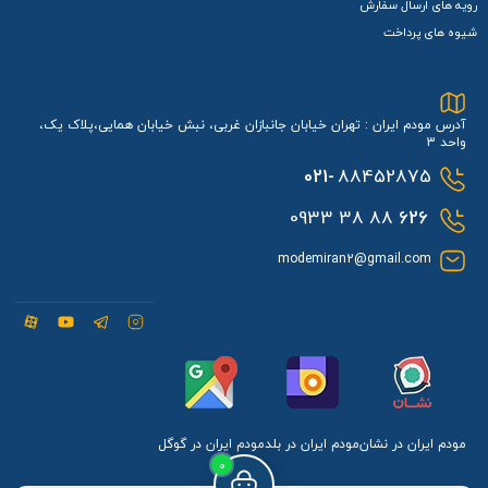
رویه های ارسال سفارش
شیوه های پرداخت
آدرس مودم ایران : تهران خیابان جانبازان غربی، نبش خیابان همایی،پلاک یک،
واحد 3
021-
88452875
88 38 0933
626
modemiran2@gmail.com
مودم ایران در نشان
مودم ایران در بلد
مودم ایران در گوگل
0