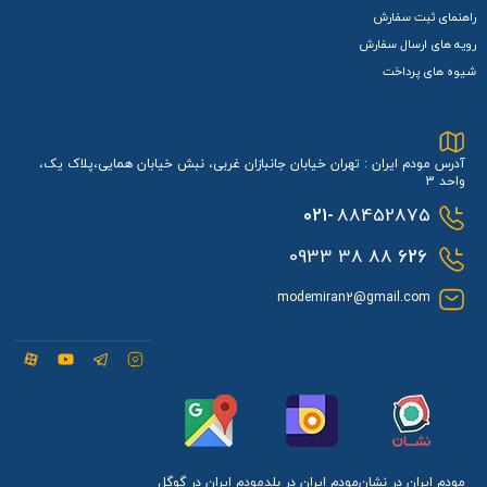
راهنمای ثبت سفارش
رویه های ارسال سفارش
شیوه های پرداخت
آدرس مودم ایران : تهران خیابان جانبازان غربی، نبش خیابان همایی،پلاک یک،
واحد 3
021-
88452875
88 38 0933
626
modemiran2@gmail.com
مودم ایران در نشان
مودم ایران در بلد
مودم ایران در گوگل