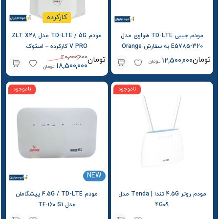
کارکرده
مودم جیبی TD-LTE هواوی مدل
مودم TD-LTE / 5G مدل ZLT X28
E5785-320 به سفارش Orange
V PRO کارکرده – استوک
20,000,000
Airbox S2
تومان
تومان
12,500,000
تومان
18,500,000
تومان
ناموجود
ناموجود
NEW
مودم روتر 4.5G تندا | Tenda مدل
مودم 4.5G / TD-LTE پیشگامان
4G09
مدل TF-i60 S1