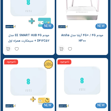
NEW
NEW
مودم 4G+ / 4G آرشا مدل Arsha
مودم EE SMART HUB 4G مدل
H300
D412C57 + سیمکارت همراه اول
ناموجود
ناموجود
NEW
NEW