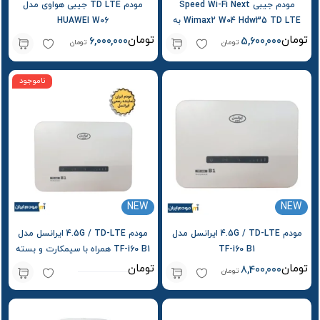
مودم جیبی Speed Wi-Fi Next
مودم TD LTE جیبی هواوی مدل
Wimax2 W04 Hdw35 TD LTE به
HUAWEI W06
سفارش au
تومان
تومان
6,000,000
5,600,000
تومان
تومان
ناموجود
NEW
NEW
مودم 4.5G / TD-LTE ایرانسل مدل
مودم 4.5G / TD-LTE ایرانسل مدل
TF-i60 B1
TF-i60 B1 همراه با سیمکارت و بسته
آغازین
تومان
تومان
8,400,000
تومان