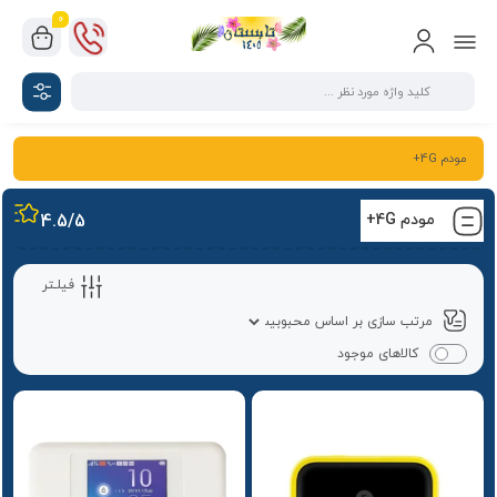
0
مودم 4G+
مودم 4G+
/5
4.5
فیلـتر
کالاهای موجود