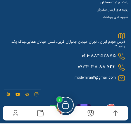
راهنمای ثبت سفارش
رویه های ارسال سفارش
شیوه های پرداخت
آدرس مودم ایران : تهران خیابان جانبازان غربی، نبش خیابان همایی،پلاک یک،
واحد 3
021-
88452875
88 38 0933
626
modemiran2@gmail.com
0
مودم ایران در نشان
مودم ایران در بلد
مودم ایران در گوگل