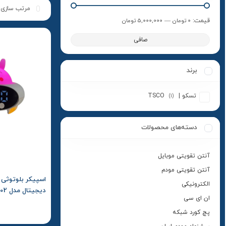
قيمت:
0 تومان
—
5,000,000 تومان
صافی
برند
تسکو | TSCO
(1)
دسته‌های محصولات
آنتن تقویتی موبایل
آنتن تقویتی مودم
اسپیکر بلوتوثی 
الکترونیکی
دیجیتال مدل SPD02
ان ای سی
پچ کورد شبکه