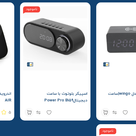
ناموجود
شارژر بی سیم مدل wingo(ساعت
اسپیکر بلوتوث با ساعت
دیجیتالPower Pro B159
AIR
5
ناموجود