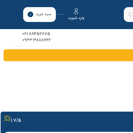
سبد خرید
0
وارد شوید
021
88452875
0933
3888626
1.7
/5