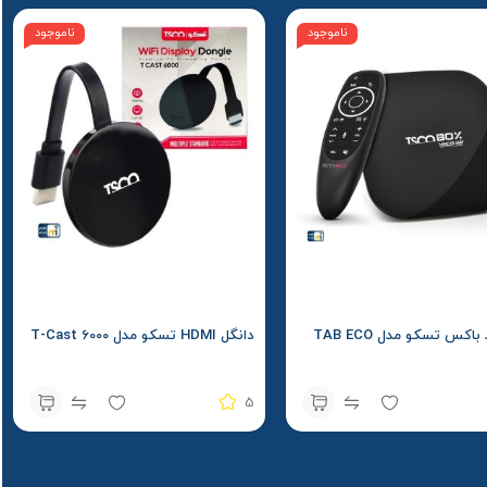
ناموجود
ناموجود
اندروید باکس تسکو مدل TAB ECO
دانگل HDMI تسکو مدل T-Cast 6000
5