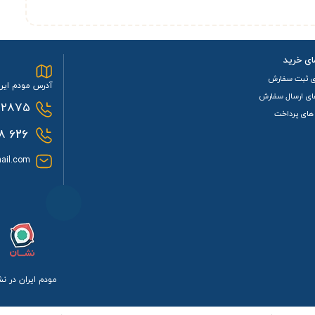
ای خرید
ی ثبت سفارش
آدرس مودم ایرا
ای ارسال سفارش
2875
های پرداخت
0933
626
ail.com
مودم ایران در ن