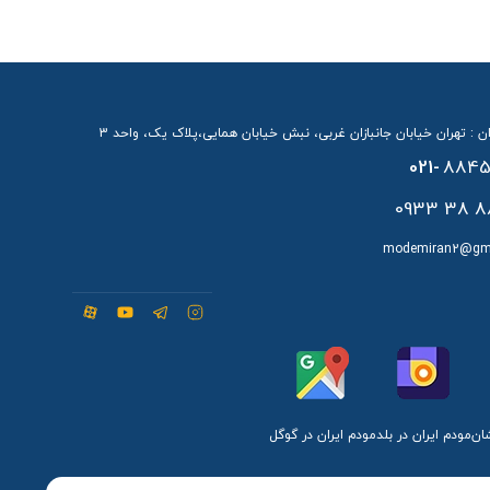
ن : تهران خیابان جانبازان غربی، نبش خیابان همایی،پلاک یک، واحد 3
021-
8845
88 38 
modemiran2@gm
شان
مودم ایران در بلد
مودم ایران در گوگل