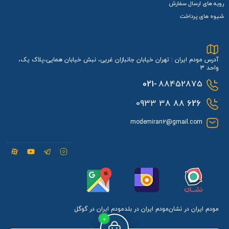
رویه های ارسال سفارش
شیوه های پرداخت
آدرس مودم ایران : تهران خیابان جانبازان غربی، نبش خیابان همایی،پلاک یک،
واحد 3
021-
88452875
88 38 0933
626
modemiran2@gmail.com
مودم ایران در نشان
مودم ایران در بلد
مودم ایران در گوگل
0