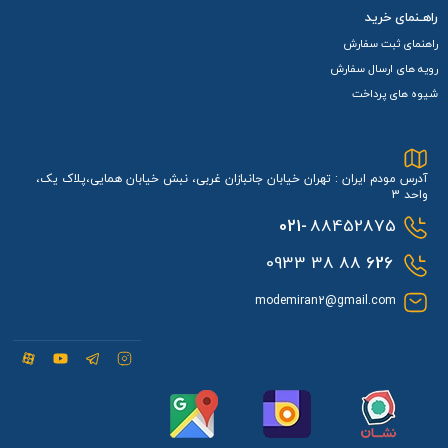
راهـنمای خرید
راهنمای ثبت سفارش
رویه های ارسال سفارش
شیوه های پرداخت
آدرس مودم ایران : تهران خیابان جانبازان غربی، نبش خیابان همایی،پلاک یک،
واحد 3
021-
88452875
88 38 0933
626
modemiran2@gmail.com