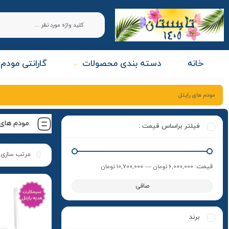
خانه
دسته بندی محصولات
گارانتی مودم 
مودم های رایتل
مودم های 
فیلتر براساس قیمت :
قيمت:
6,000,000 تومان
—
10,700,000 تومان
صافی
برند