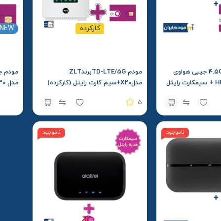
کارکرده
NEW
مودم 4.5G / TDLTE جیبی هواوی
مودم TD-LTE/5GبرندZLT
مدل HUAWEI W06 + سیمکارت رایتل
مدلX20+سیم کارت رایتل (کارکرده)
5
رایتل و
ناموجود
ناموجود