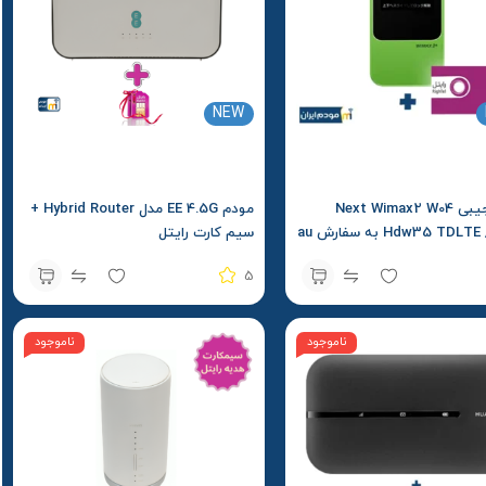
NEW
مودم جیبی Next Wimax2 W04
مودم EE 4.5G مدل Hybrid Router +
Hdw35 TDLTE / 4.5G به سفارش au
سیم کارت رایتل
ارت رایتل و بسته آغازین
5
ناموجود
ناموجود