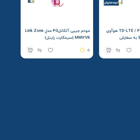
مودم جیبی TD-LTE / 4.5 G هوآوی
مودم جیبی آلکاتل4G مدل Link Zone
مدل E5783-330 به سفارش
MW12VK (سیمکارت رایتل)
سویالینک Soyealink + سیمکارت
5
یه