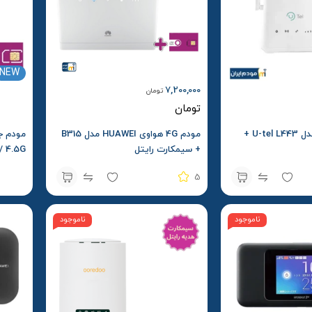
NEW
7,200,000
تومان
تومان
مودم 4G یوتل مدل U-tel L443 +
مودم 4G هواوی HUAWEI مدل B315
+ سیمکارت رایتل
+ سیمک
5
ناموجود
ناموجود