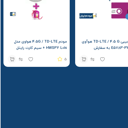
مودم جیبی TD-LTE / 4.5 G هوآوی
مودم 4.5G / TD-LTE هواوی مدل
مدل E5783-330 به سفارش
HWS32 L01s + سیم کارت رایتل
سویالینک Soyealink + سیمکارت
5
 بسته اولیه