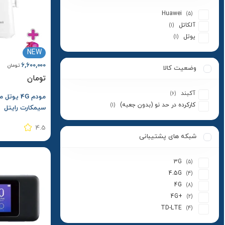
Huawei
(5)
آلکاتل
(1)
یوتل
(1)
NEW
6,600,000
تومان
وضعیت کالا
تومان
آکبند
(6)
کارکرده در حد نو (بدون جعبه)
(1)
سیمکارت رایتل
4.5
شبکه های پشتیبانی
3G
(5)
4.5G
(4)
4G
(8)
4G+
(2)
TD-LTE
(4)