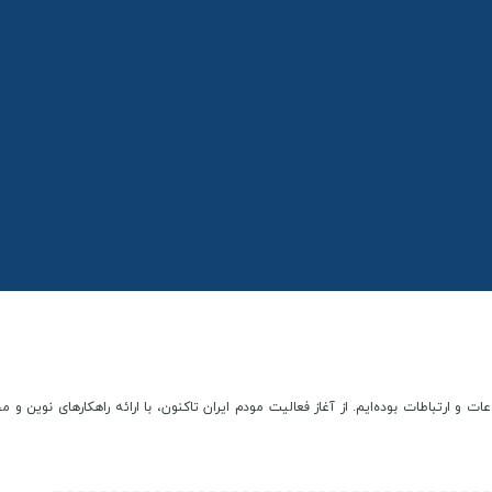
عات و ارتباطات بوده‌ایم. از آغاز فعالیت مودم ایران تاکنون، با ارائه راهکارهای نوی