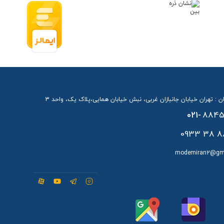
ن : تهران خیابان جانبازان غربی، نبش خیابان همایی،پلاک یک، واحد 3
021-
8845
88 38 
modemiran2@gm