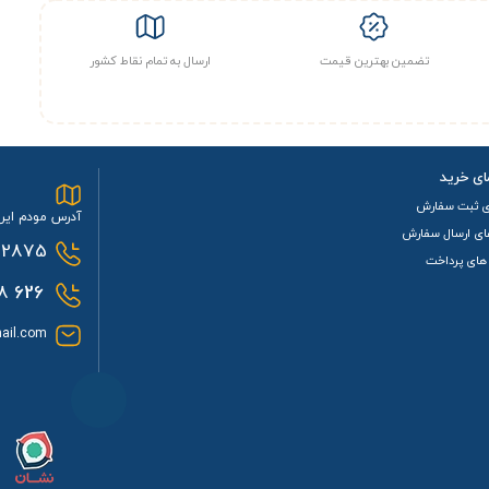
تضمین بهترین قیمت
ارسال به تمام نقاط کشور
ای خرید
ی ثبت سفارش
آدرس مودم ایرا
ای ارسال سفارش
2875
های پرداخت
0933
626
ail.com