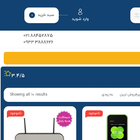
سبد خرید
0
وارد شوید
021
88452875
0933
3888626
3.4
/5
پرفروش ترین
به زودی
Showing all 10 results
ناموجود
ناموجود