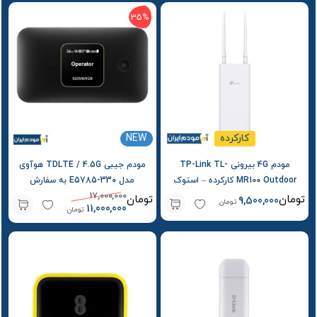
35%
کارکرده
NEW
مودم 4G بیرونی TP-Link TL-
مودم جیبی TDLTE / 4.5G هوآوی
MR100 Outdoor کارکرده – استوک
مدل E5785-330 به سفارش
17,000,000
سویالینک Soyealink
تومان
تومان
9,500,000
تومان
11,000,000
تومان