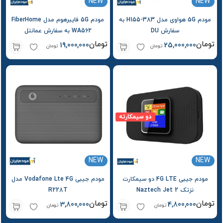
NEW
NEW
مودم 5G هواوی مدل H155-383 به
مودم 5G فایبرهوم مدل FiberHome
سفارش DU
WA562 به سفارش عمانتل
Omantel
تومان
تومان
19,000,000
25,000,000
تومان
تومان
دو سیمکارته
NEW
NEW
مودم جیبی 4G LTE دو سیمکارت
مودم جیبی Vodafone Lte 4G مدل
نزتک Naztech Jet 2
R228T
تومان
تومان
3,800,000
4,800,000
تومان
تومان