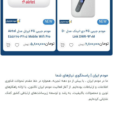
NEW
NEW
مودم جیبی 4G دی-لینک مدل D-
مودم جیبی 4G ایرتل مدل Airtel
E5576s-320z Mobile Wifi Pro
Link DWR-930M
تومان
تومان
5,800,000
6,800,000
تومان
تومان
مودم ایران | پاسخگوی نیازهای شما
ما در مودم ایران ، با بیش از دو دهه تجربه، همواره در خط مقدم تحولات فناوری
اطلاعات و ارتباطات بوده‌ایم. از آغاز فعالیت مودم ایران تاکنون، با ارائه راهکارهای
نوین و محصولات باکیفیت، به رشد و توسعه زیرساخت‌های ارتباطی کشور کمک
شایانی کرده‌ایم.