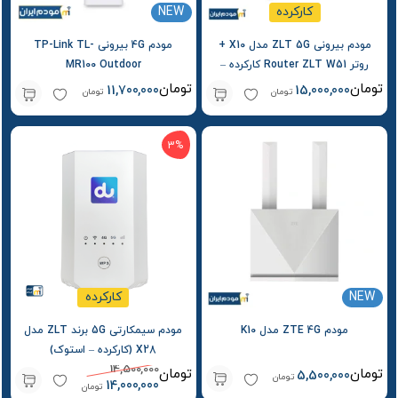
کارکرده
NEW
مودم بیرونی ZLT 5G مدل X10 +
مودم 4G بیرونی TP-Link TL-
روتر Router ZLT W51 کارکرده –
MR100 Outdoor
استوک
تومان
تومان
11,700,000
15,000,000
تومان
تومان
3%
NEW
کارکرده
مودم ZTE 4G مدل K10
مودم سیمکارتی 5G برند ZLT مدل
X28 (کارکرده – استوک)
14,500,000
تومان
تومان
5,500,000
تومان
14,000,000
تومان