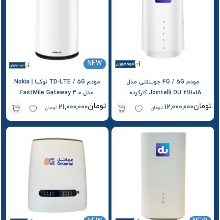
NEW
مودم 4G / 5G جوینتلی مدل
مودم TD-LTE / 5G نوکیا | Nokia
Jointelli DU 21H01A کارکرده –
مدل FastMile Gateway 3.0
استوک
تومان
تومان
21,000,000
12,000,000
تومان
تومان