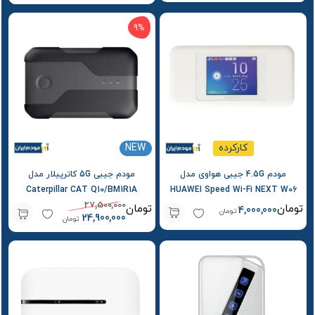
9%
کارکرده
NEW
مودم 4.5G جیبی هواوی مدل
مودم جیبی 5G کاترپیلار مدل
Caterpillar CAT Q10/BM1R1A
HUAWEI Speed Wi-Fi NEXT W06
27,500,000
کارکرده – استوک
تومان
تومان
4,000,000
تومان
24,900,000
تومان