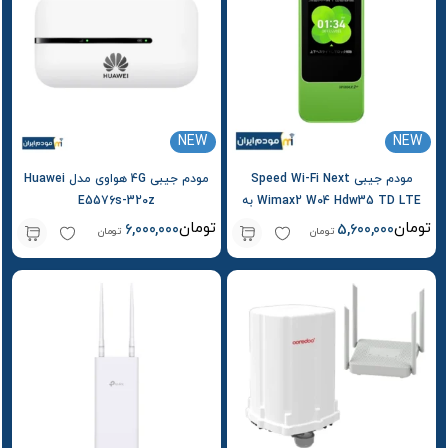
NEW
NEW
مودم جیبی Speed Wi-Fi Next
مودم جیبی 4G هواوی مدل Huawei
Wimax2 W04 Hdw35 TD LTE به
E5576s-320z
سفارش au
تومان
تومان
6,000,000
5,600,000
تومان
تومان