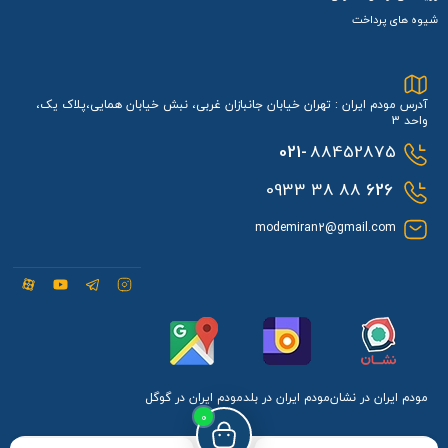
شیوه های پرداخت
آدرس مودم ایران : تهران خیابان جانبازان غربی، نبش خیابان همایی،پلاک یک،
واحد 3
021-
88452875
88 38 0933
626
modemiran2@gmail.com
مودم ایران در نشان
مودم ایران در بلد
مودم ایران در گوگل
0