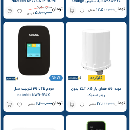
E5785-320 به سفارش Orange
Naztech N300 CAT4 HOPE
6,500,000
Airbox S2
تومان
تومان
12,500,000
تومان
5,800,000
تومان
کارکرده
NEW
مودم 5G فضای باز ZLT X16 بدون
مودم 4G LTE نتربیت مدل
روتر استوک
neterbit NWR-945X
تومان
تومان
4,400,000
17,000,000
تومان
تومان