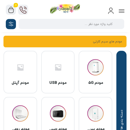
0
مودم های سیم کارتی
مودم 5G
مودم USB
مودم آپتل
مودم بیرونی
مودم جیبی
مودم رومیزی