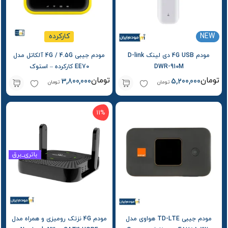
NEW
کارکرده
مودم 4G USB دی لینک D-link
مودم جیبی 4G / 4.5G آلکاتل مدل
DWR-910M
EE70 کارکرده – استوک
تومان
تومان
3,800,000
5,200,000
تومان
تومان
11%
باتری_برق
مودم جیبی TD-LTE هواوی مدل
مودم 4G نزتک رومیزی و همراه مدل