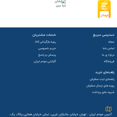
دسترسی سریع
خدمات مشتریان
مجله
رویه بازگردانی کالا
تماس باما
حریم خصوصی
درباره ی ما
پرسش و پاسخ
فروشگاه
گارانتی مودم ایران
راهـنمای خرید
راهنمای ثبت سفارش
رویه های ارسال سفارش
شیوه های پرداخت
آدرس مودم ایران : تهران خیابان جانبازان غربی، نبش خیابان همایی،پلاک یک،