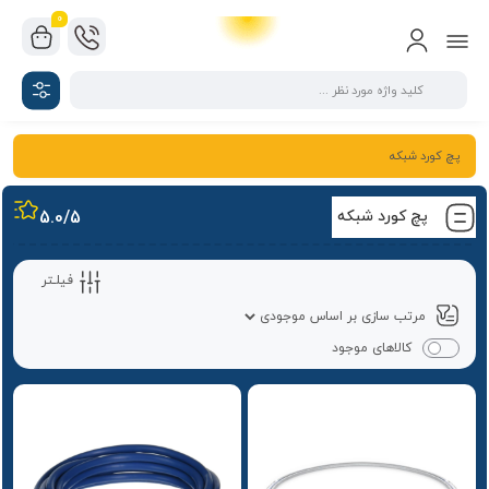
0
پچ کورد شبکه
پچ کورد شبکه
/5
5.0
فیلـتر
کالاهای موجود