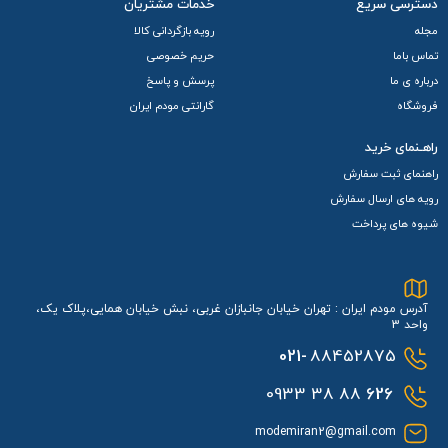
دسترسی سریع
خدمات مشتریان
مجله
رویه بازگردانی کالا
تماس باما
حریم خصوصی
درباره ی ما
پرسش و پاسخ
فروشگاه
گارانتی مودم ایران
راهـنمای خرید
راهنمای ثبت سفارش
رویه های ارسال سفارش
شیوه های پرداخت
آدرس مودم ایران : تهران خیابان جانبازان غربی، نبش خیابان همایی،پلاک یک،
واحد 3
021-
88452875
88 38 0933
626
modemiran2@gmail.com