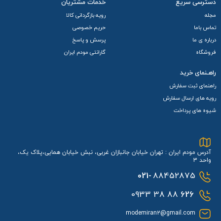
دسترسی سریع
خدمات مشتریان
مجله
رویه بازگردانی کالا
تماس باما
حریم خصوصی
درباره ی ما
پرسش و پاسخ
فروشگاه
گارانتی مودم ایران
راهـنمای خرید
راهنمای ثبت سفارش
رویه های ارسال سفارش
شیوه های پرداخت
آدرس مودم ایران : تهران خیابان جانبازان غربی، نبش خیابان همایی،پلاک یک،
واحد 3
021-
88452875
88 38 0933
626
modemiran2@gmail.com