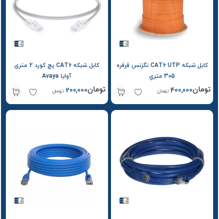
کابل شبکه CAT6 UTP نگزنس قرقره
کابل شبکه CAT6 پچ کورد 2 متری
305 متري
آوایا Avaya
تومان
تومان
200,000
400,000
تومان
تومان