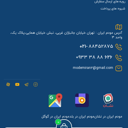
رویه های ارسال سفارش
شیوه های پرداخت
آدرس مودم ایران : تهران خیابان جانبازان غربی، نبش خیابان همایی،پلاک یک،
واحد 3
021-
88452875
88 38 0933
626
modemiran2@gmail.com
مودم ایران در نشان
مودم ایران در بلد
مودم ایران در گوگل
0