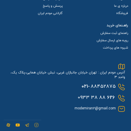
درباره ی ما
پرسش و پاسخ
فروشگاه
گارانتی مودم ایران
راهـنمای خرید
راهنمای ثبت سفارش
رویه های ارسال سفارش
شیوه های پرداخت
آدرس مودم ایران : تهران خیابان جانبازان غربی، نبش خیابان همایی،پلاک یک،
واحد 3
021-
88452875
88 38 0933
626
modemiran2@gmail.com