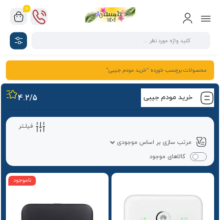
0
محصولات برچسب خورده “خرید مودم جیبی”
خرید مودم جیبی
/5
4.2
فیلـتر
کالاهای موجود
ناموجود