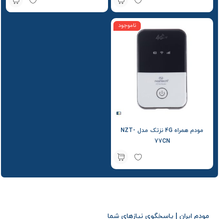
ناموجود
مودم همراه 4G نزتک مدل NZT-
77CN
مودم ایران | پاسخگوی نیازهای شما