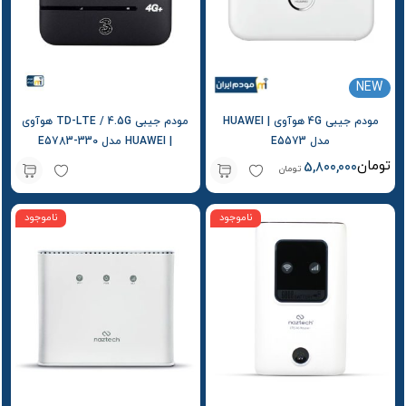
NEW
مودم جیبی 4G هوآوی | HUAWEI
مودم جیبی TD-LTE / 4.5G هوآوی
مدل E5573
| HUAWEI مدل E5783-330
تومان
5,800,000
تومان
ناموجود
ناموجود