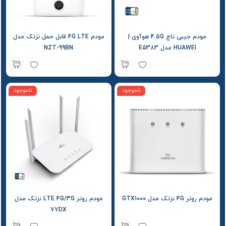
مودم جیبی تاچ 4.5G هوآوی |
مودم 4G LTE قابل حمل نزتک مدل
HUAWEI مدل E5383
NZT-99BN
ناموجود
ناموجود
مودم روتر 4G نزتک مدل GTX1000
مودم روتر LTE 4G/3G نزتک مدل
77DX