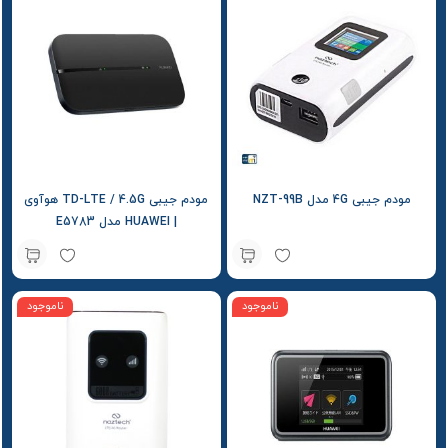
مودم جیبی 4G مدل NZT-99B
مودم جیبی TD-LTE / 4.5G هوآوی
| HUAWEI مدل E5783
ناموجود
ناموجود