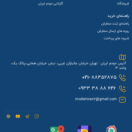
فروشگاه
گارانتی مودم ایران
راهـنمای خرید
راهنمای ثبت سفارش
رویه های ارسال سفارش
شیوه های پرداخت
آدرس مودم ایران : تهران خیابان جانبازان غربی، نبش خیابان همایی،پلاک یک،
واحد 3
021-
88452875
88 38 0933
626
modemiran2@gmail.com