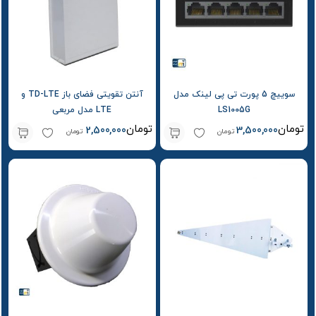
سوییچ 5 پورت تی پی لینک مدل
آنتن تقویتی فضای باز TD-LTE و
LS1005G
LTE مدل مربعی
تومان
تومان
2,500,000
3,500,000
تومان
تومان