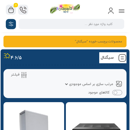
0
محصولات برچسب خورده “سیگنال”
سیگنال
/5
4.6
فیلـتر
کالاهای موجود