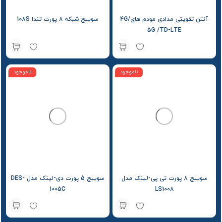
آنتن تقویتی مدادی مودم های4G/
سوییچ شبکه 8 پورت تندا 108S
5G /TD-LTE
800,000
تومان
ناموجود
ناموجود
سوییچ 8 پورت تی پی-لینک مدل
سوییچ 5 پورت دی-لینک مدل DES-
1005C
LS1008