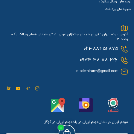
رویه های ارسال سفارش
شیوه های پرداخت
آدرس مودم ایران : تهران خیابان جانبازان غربی، نبش خیابان همایی،پلاک یک،
واحد 3
021-
88452875
88 38 0933
626
modemiran2@gmail.com
مودم ایران در نشان
مودم ایران در بلد
مودم ایران در گوگل
0