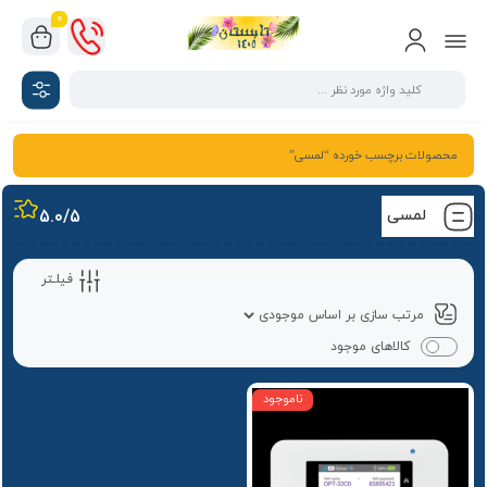
0
محصولات برچسب خورده “لمسی”
لمسی
/5
5.0
فیلـتر
کالاهای موجود
ناموجود