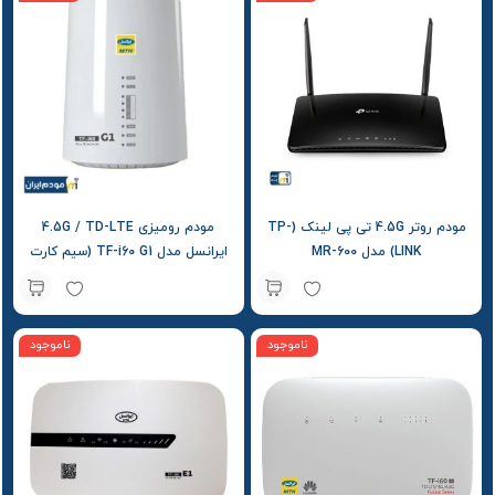
مودم روتر 4.5G تی پی لینک (TP-
مودم رومیزی 4.5G / TD-LTE
LINK) مدل MR-600
ایرانسل مدل TF-i60 G1 (سیم کارت
+ بسته آغازین)
ناموجود
ناموجود