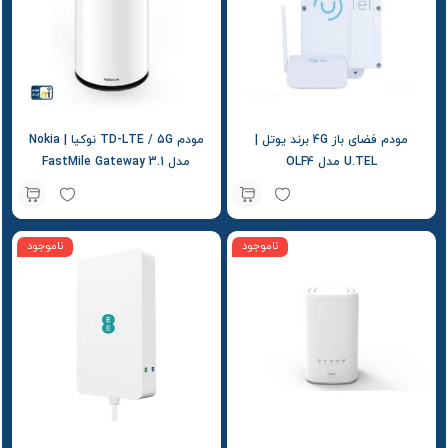
مودم فضای باز 4G برند یوتل |
مودم TD-LTE / 5G نوکیا | Nokia
U.TEL مدل OLF4
مدل FastMile Gateway 3.1
ناموجود
ناموجود