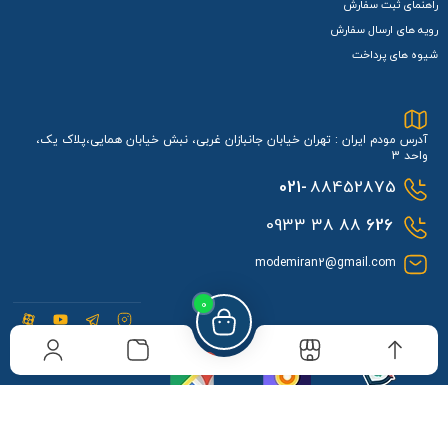
راهنمای ثبت سفارش
رویه های ارسال سفارش
شیوه های پرداخت
آدرس مودم ایران : تهران خیابان جانبازان غربی، نبش خیابان همایی،پلاک یک،
واحد 3
021-
88452875
88 38 0933
626
modemiran2@gmail.com
0
مودم ایران در نشان
مودم ایران در بلد
مودم ایران در گوگل