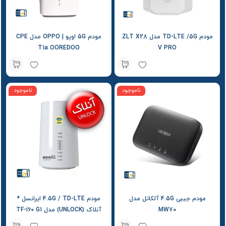
مودم TD-LTE /5G مدل ZLT X28
مودم 5G اوپو | OPPO مدل CPE
T1a OOREDOO
V PRO
ناموجود
ناموجود
مودم جیبی 4.5G آلکاتل مدل
مودم 4.5G / TD-LTE ایرانسل *
MW70
آنلاک (UNLOCK) مدل TF-i60 G1