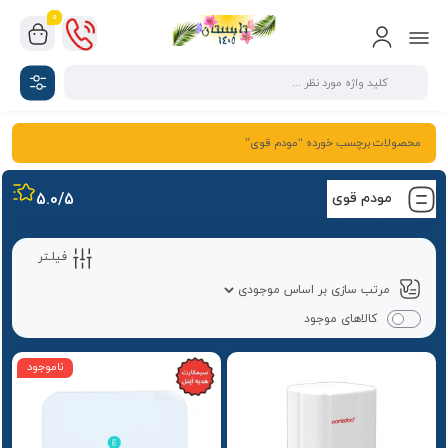
0
محصولات برچسب خورده “مودم قوی”
مودم قوی
/5
5.0
فیلـتر
کالاهای موجود
ناموجود