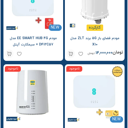
کارکرده
NEW
مودم فضای باز 5G برند ZLT مدل
مودم EE SMART HUB 4G مدل
X10
D412C57 + سیمکارت آپتل
تومان
14,000,000
تومان
ناموجود
ناموجود
NEW