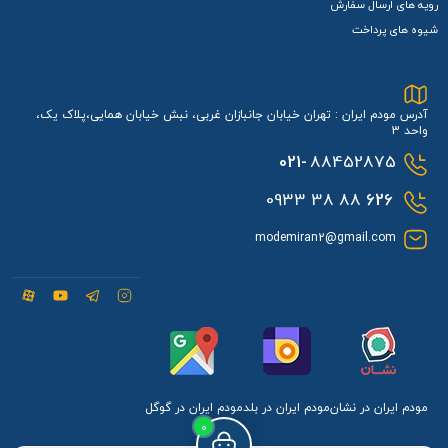
رویه های ارسال سفارش
شیوه های پرداخت
آدرس مودم ایران : تهران خیابان جانبازان غربی، نبش خیابان همایی،پلاک یک،
واحد 3
021-
88452875
88 38 0933
626
modemiran2@gmail.com
مودم ایران در نشان
مودم ایران در بلد
مودم ایران در گوگل
0