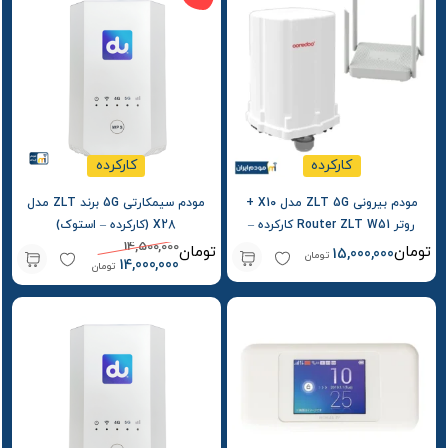
کارکرده
کارکرده
مودم بیرونی ZLT 5G مدل X10 +
مودم سیمکارتی 5G برند ZLT مدل
روتر Router ZLT W51 کارکرده –
X28 (کارکرده – استوک)
14,500,000
استوک
تومان
تومان
15,000,000
تومان
14,000,000
تومان