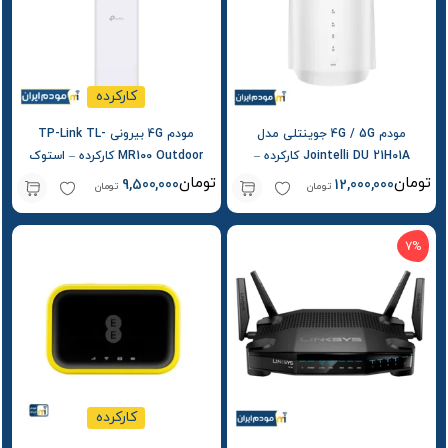
کارکرده
مودم 4G / 5G جوینتلی مدل
مودم 4G بیرونی TP-Link TL-
Jointelli DU 21H01A کارکرده –
MR100 Outdoor کارکرده – استوک
استوک
تومان
تومان
9,500,000
12,000,000
تومان
تومان
7%
کارکرده