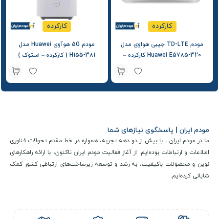
کارکرده
کارکرده
مودم TD-LTE جیبی هواوی مدل
مودم 5G هوآوی Huawei مدل
Huawei E5785-320 کارکرده –
H155-381 ( کارکرده – استوک )
استوک
مودم ایران | پاسخگوی نیازهای شما
ما در مودم ایران ، با بیش از دو دهه تجربه، همواره در خط مقدم تحولات فناوری
اطلاعات و ارتباطات بوده‌ایم. از آغاز فعالیت مودم ایران تاکنون، با ارائه راهکارهای
نوین و محصولات باکیفیت، به رشد و توسعه زیرساخت‌های ارتباطی کشور کمک
شایانی کرده‌ایم.