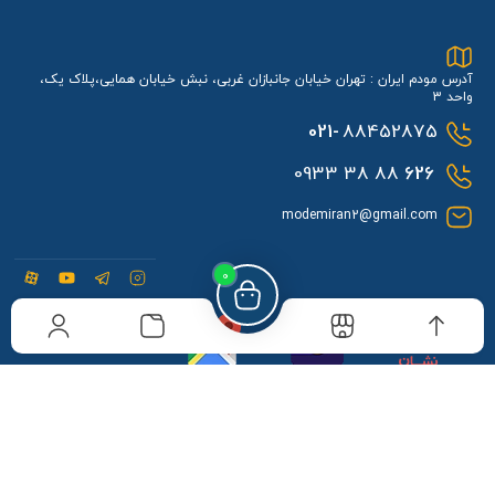
آدرس مودم ایران : تهران خیابان جانبازان غربی، نبش خیابان همایی،پلاک یک،
واحد 3
021-
88452875
88 38 0933
626
modemiran2@gmail.com
0
مودم ایران در نشان
مودم ایران در بلد
مودم ایران در گوگل
کلیه حقوق مادی و معنوی برای مودم ایران محفوظ می
باشد و هرگونه کپی برداری بدون ذکر نام و لینک مودم
ایران شامل پیگرد قانونی می باشد.