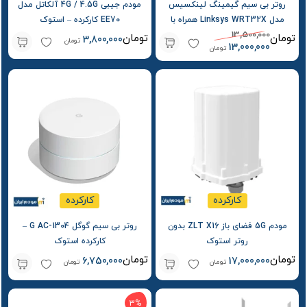
روتر بی‌ سیم گیمینگ لینکسیس
مودم جیبی 4G / 4.5G آلکاتل مدل
مدل Linksys WRT32X همراه با
EE70 کارکرده – استوک
13,500,000
OpenWRT و passwall کارکرده –
تومان
تومان
3,800,000
تومان
13,000,000
تومان
استوک
کارکرده
کارکرده
مودم 5G فضای باز ZLT X16 بدون
روتر بی‌ سیم گوگل G AC-1304 –
روتر استوک
کارکرده استوک
تومان
تومان
6,750,000
17,000,000
تومان
تومان
3%