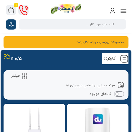
0
محصولات برچسب خورده “کارکرده”
کارکرده
/5
5.0
فیلـتر
کالاهای موجود