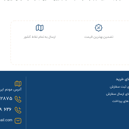
تضمین بهترین قیمت
ارسال به تمام نقاط کشور
ای خرید
ی ثبت سفارش
آدرس مودم ایرا
ای ارسال سفارش
2875
های پرداخت
0933
626
ail.com