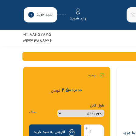
سبد خرید
0
وارد شوید
021
88452875
0933
3888626
موجود
2,500,000
تومان
طول کابل
صاف
افزودن به سبد خرید
بر شرایط جوی،