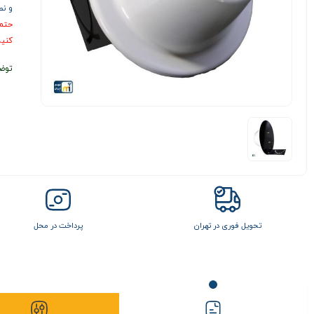
و نصب آ
حتما
کنید
توض
تحویل فوری در تهران
پرداخت در محل