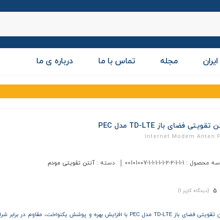
ایران
مجله
تماس با ما
درباره ی ما
تقویتی فضای باز TD-LTE مدل PEC
Internet Modem Anten 
سه محصول :
00101007-1-1-1-1-1-2-2-1-1-1
دسته :
آنتن تقویتی مودم
5
(دیدگاه کاربر
1
)
آنتن تقویتی فضای باز TD-LTE مدل PEC با افزایش بهره و پوشش یکنواخت، مقاوم در برا