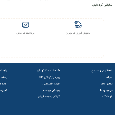
شایانی کرده‌ایم.
تحویل فوری در تهران
پرداخت در محل
دسترسی سریع
خدمات مشتریان
راهـنم
مجله
رویه بازگردانی کالا
راهنما
تماس باما
حریم خصوصی
رویه ه
درباره ی ما
پرسش و پاسخ
شیوه 
فروشگاه
گارانتی مودم ایران