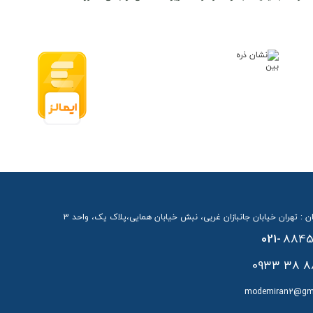
ن : تهران خیابان جانبازان غربی، نبش خیابان همایی،پلاک یک، واحد 3
021-
8845
88 38 
modemiran2@gm