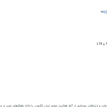
آنتن تقویتی فضای باز TD-LTE و LTE
عات و ارتباطات بوده‌ایم. از آغاز فعالیت مودم ایران تاکنون، با ارائه راهکارهای نوی