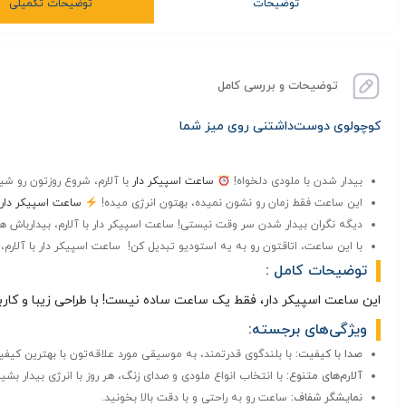
توضیحات
توضیحات تکمیلی
توضیحات و بررسی کامل
کوچولوی دوست‌داشتنی روی میز شما
بیدار شدن با ملودی دلخواه!
ساعت اسپیکر دار
با آلارم، شروع روزتون رو شی
این ساعت فقط زمان رو نشون نمیده، بهتون انرژی میده!
ساعت اسپیکر دار
ب
دیگه نگران بیدار شدن سر وقت نیستی! ساعت اسپیکر دار با آلارم، بیدارباش 
با این ساعت، اتاقتون رو به یه استودیو تبدیل کن! ️ ساعت اسپیکر دار با آلارم،
توضیحات کامل :
این ساعت اسپیکر دار، فقط یک ساعت ساده نیست! با طراحی زیبا و کار
ویژگی‌های برجسته:
صدا با کیفیت:
با بلندگوی قدرتمند، به موسیقی مورد علاقه‌تون با بهترین کیف
آلارم‌های متنوع:
با انتخاب انواع ملودی و صدای زنگ، هر روز با انرژی بیدار بشید
نمایشگر شفاف:
ساعت رو به راحتی و با دقت بالا بخونید.