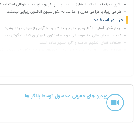
باتری قدرتمند:
با یک بار شارژ، ساعت و اسپیکر رو برای مدت طولانی استفاده کن
طراحی زیبا:
با طراحی مدرن و جذاب، به دکوراسیون اتاقتون زیبایی ببخشد.
مزایای استفاده:
بیدار شدن آسان:
با آلارم‌های ملایم و دلنشین، به آرامی از خواب بیدار بشید.
کیفیت صدای عالی:
به موسیقی مورد علاقه‌تون با بهترین کیفیت گوش بدید.
استفاده آسان:
تنظیم ساعت و آلارم بسیار ساده است.
هدیه‌ای خاص:
برای دوستان و عزیزانتون، هدیه‌ای متفاوت و کاربردی انتخاب کن
کاربردها:
اتاق خواب:
برای بیدار شدن با ملودی دلخواه و شروع یک روز پر انرژی.
اتاق کار:
برای پخش موسیقی حین کار و افزایش تمرکز.
آشپزخانه:
برای گوش دادن به موسیقی حین آشپزی.
مسافرت:
برای همراه داشتن یک ساعت و اسپیکر با کیفیت.
ویدیو های معرفی محصول توسط بلاگر ها