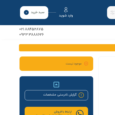
سبد خرید
0
وارد شوید
021
88452875
0933
3888626
موجود نیست
گزارش نادرستی مشخصات
ارتباط با فروش