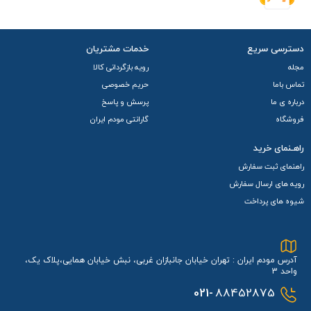
دسترسی سریع
خدمات مشتریان
مجله
رویه بازگردانی کالا
تماس باما
حریم خصوصی
درباره ی ما
پرسش و پاسخ
فروشگاه
گارانتی مودم ایران
راهـنمای خرید
راهنمای ثبت سفارش
رویه های ارسال سفارش
شیوه های پرداخت
آدرس مودم ایران : تهران خیابان جانبازان غربی، نبش خیابان همایی،پلاک یک،
واحد 3
021-
88452875