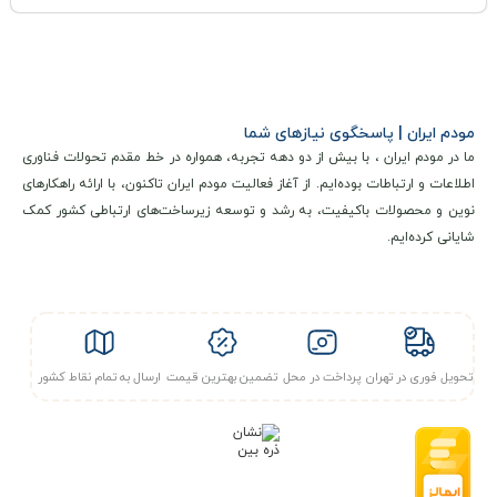
LED است. این برای صرفه‌جویی در مصرف انرژی و خواب خوب
مفید است.
روشنایی قابل تنظیم و فرمت 12/24 ساعته:
با فشار دادن دکمه
مودم ایران | پاسخگوی نیازهای شما
“بالا” به مدت 3 ثانیه، “L1” نمایش داده می‌شود، سپس می‌توانید
ما در مودم ایران ، با بیش از دو دهه تجربه، همواره در خط مقدم تحولات فناوری
با دکمه “پایین” روشنایی را کم کنید و با دکمه “بالا” آن را افزایش
اطلاعات و ارتباطات بوده‌ایم. از آغاز فعالیت مودم ایران تاکنون، با ارائه راهکارهای
نوین و محصولات باکیفیت، به رشد و توسعه زیرساخت‌های ارتباطی کشور کمک
دهید. سه سطح تنظیم روشنایی از L1 تا L3 وجود دارد. با فشار
شایانی کرده‌ایم.
دادن دکمه “بالا” به مدت یک ثانیه، بین “℃” و “℉” جابه‌جا شوید.
تحویل فوری در تهران
پرداخت در محل
تضمین بهترین قیمت
ارسال به تمام نقاط کشور