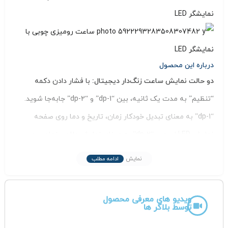
درباره این
محصول
دو حالت نمایش ساعت زنگ‌دار دیجیتال:
با فشار دادن دکمه
“تنظیم” به مدت یک ثانیه، بین “dp-1” و “dp-2” جابه‌جا شوید.
“dp-1” به معنای تبدیل خودکار زمان، تاریخ و دما روی صفحه
نمایش LED است و “dp-2” به معنای نمایش دائمی زمان روی
صفحه نمایش LED است. بسیار انعطاف‌پذیر.
نمایش
ادامه مطلب
عملکرد کنترل صدا:
با فشار دادن دکمه “پایین” به مدت یک ثانیه،
بین “on:Sd” و “- -:Sd” جابه‌جا شوید. “on:Sd” به معنای خاموش
ویدیو های معرفی محصول
شدن خودکار صفحه نمایش LED پس از 30 ثانیه بدون هیچ
توسط بلاگر ها
فشاری است و “- -:Sd” به معنای نمایش دائمی صفحه نمایش