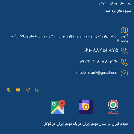
رویه های ارسال سفارش
شیوه های پرداخت
آدرس مودم ایران : تهران خیابان جانبازان غربی، نبش خیابان همایی،پلاک یک،
واحد 3
021-
88452875
88 38 0933
626
modemiran2@gmail.com
مودم ایران در نشان
مودم ایران در بلد
مودم ایران در گوگل