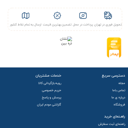
استاندارد
: CAT6
نوع کابل
: UTP (Unshielded Twisted Pair)
سرعت انتقال داده
: تا 10 Gbps
فاصله پشتیبانی
: حداکثر 55 متر
تحویل فوری در تهران
پرداخت در محل
تضمین بهترین قیمت
ارسال به تمام نقاط کشور
کاربردها:
مناسب برای شبکه‌های خانگی و اداری
استفاده در اتاق‌های سرور و مراکز داده
مناسب برای نصب در سیستم‌های امنیتی و دوربین‌های مداربسته
با
سوکت شبکه امپ مدل AMP CAT6 UTP
، شما می‌توانید از یک
اتصال پایدار و سریع در شبکه خود بهره‌مند شوید.
دسترسی سریع
خدمات مشتریان
مجله
رویه بازگردانی کالا
تماس باما
حریم خصوصی
درباره ی ما
پرسش و پاسخ
فروشگاه
گارانتی مودم ایران
راهـنمای خرید
راهنمای ثبت سفارش