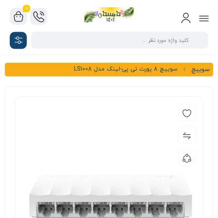
0
سوییچ 8 پورت تی پی-لینک مدل LS1008
سوییچ