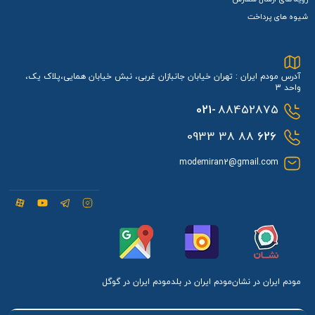
شیوه های پرداخت
آدرس مودم ایران : تهران خیابان جانبازان غربی، نبش خیابان همایی،پلاک یک،
واحد 3
021-
88452875
88 38 0933
626
modemiran2@gmail.com
مودم ایران در نشان
مودم ایران در بلد
مودم ایران در گوگل